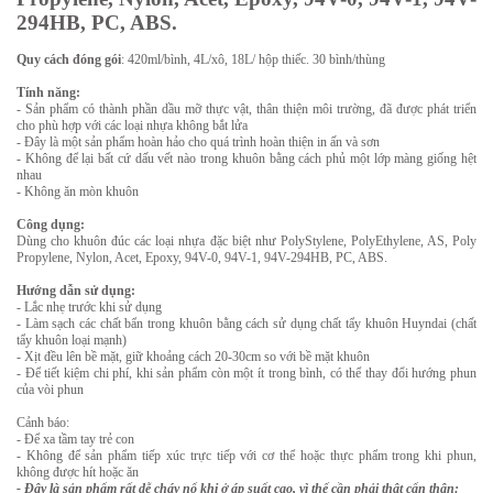
294HB, PC, ABS.
Quy cách đóng gói
: 420ml/bình, 4L/xô, 18L/ hộp thiếc. 30 bình/thùng
Tính năng:
- Sản phẩm có thành phần dầu mỡ thực vật, thân thiện môi trường, đã được phát triển
cho phù hợp với các loại nhựa không bắt lửa
- Đây là một sản phẩm hoàn hảo cho quá trình hoàn thiện in ấn và sơn
- Không để lại bất cứ dấu vết nào trong khuôn bằng cách phủ một lớp màng giống hệt
nhau
- Không ăn mòn khuôn
Công dụng:
Dùng cho khuôn đúc các loại nhựa đặc biệt như PolyStylene, PolyEthylene, AS, Poly
Propylene, Nylon, Acet, Epoxy, 94V-0, 94V-1, 94V-294HB, PC, ABS.
Hướng dẫn sử dụng:
- Lắc nhẹ trước khi sử dụng
- Làm sạch các chất bẩn trong khuôn bằng cách sử dụng chất tẩy khuôn Huyndai (chất
tẩy khuôn loại mạnh)
- Xịt đều lên bề mặt, giữ khoảng cách 20-30cm so với bề mặt khuôn
- Để tiết kiệm chi phí, khi sản phẩm còn một ít trong bình, có thể thay đổi hướng phun
của vòi phun
Cảnh báo:
- Để xa tầm tay trẻ con
- Không để sản phẩm tiếp xúc trực tiếp với cơ thể hoặc thực phẩm trong khi phun,
không được hít hoặc ăn
- Đây là sản phẩm rất dễ cháy nổ khi ở áp suất cao, vì thế cần phải thật cẩn thận: