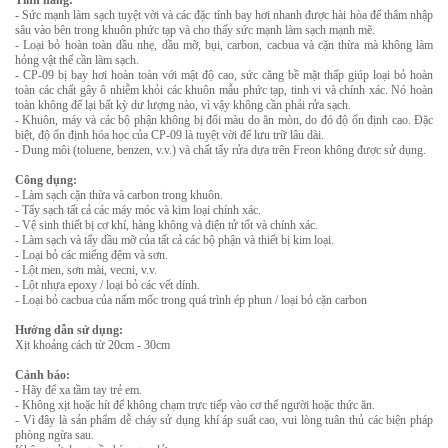
Tính năng:
- Sức mạnh làm sạch tuyệt vời và các đặc tính bay hơi nhanh được hài hòa để thâm nhập
sâu vào bên trong khuôn phức tạp và cho thấy sức mạnh làm sạch mạnh mẽ.
- Loại bỏ hoàn toàn dầu nhẹ, dầu mỡ, bụi, carbon, cacbua và cặn thừa mà không làm
hỏng vật thể cần làm sạch.
- CP-09 bị bay hơi hoàn toàn với mật độ cao, sức căng bề mặt thấp giúp loại bỏ hoàn
toàn các chất gây ô nhiễm khỏi các khuôn mẫu phức tạp, tinh vi và chính xác. Nó hoàn
toàn không để lại bất kỳ dư lượng nào, vì vậy không cần phải rửa sạch.
- Khuôn, máy và các bộ phận không bị đổi màu do ăn mòn, do đó độ ổn định cao. Đặc
biệt, độ ổn định hóa học của CP-09 là tuyệt vời để lưu trữ lâu dài.
- Dung môi (toluene, benzen, v.v.) và chất tẩy rửa dựa trên Freon không được sử dụng.
Công dụng:
- Làm sạch cặn thừa và carbon trong khuôn.
- Tẩy sạch tất cả các máy móc và kim loại chính xác.
- Vệ sinh thiết bị cơ khí, hàng không và điện tử tốt và chính xác.
- Làm sạch và tẩy dầu mỡ của tất cả các bộ phận và thiết bị kim loại.
- Loại bỏ các miếng đệm và sơn.
- Lột men, sơn mài, vecni, v.v.
- Lột nhựa epoxy / loại bỏ các vết dính.
- Loại bỏ cacbua của nấm mốc trong quá trình ép phun / loại bỏ cặn carbon
Hướng dẫn sử dụng:
Xịt khoảng cách từ 20cm - 30cm
Cảnh báo:
- Hãy để xa tầm tay trẻ em.
- Không xịt hoặc hít để không chạm trực tiếp vào cơ thể người hoặc thức ăn.
- Vì đây là sản phẩm dễ cháy sử dụng khí áp suất cao, vui lòng tuân thủ các biện pháp
phòng ngừa sau.