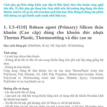
Chất phụ gia Ilsin nhập khẩu trực tiếp từ Hàn Quốc theo tiêu chuẩn công nghệ
tiên tiến. 11 chất phụ gia đang bán chạy nhất trên thị trường ứng dụng cho tháo
khuôn, loại bỏ vết gỉ sét, bôi trơn,làm sạch kim loại. Ilsin Đang là dòng sản phẩm
chất lượng cao giá thành cạnh tranh nhất hiện nay.
1. LS-4110] Release agent (Primary) Silicon tháo
khuôn (Cao cấp) dùng cho khuôn đúc nhựa
Thermo Plastic, Thermosetting và đúc cao su
Quy cách đóng gói
: 420ml/bình, 4L/xô, 18L/ hộp thiếc. 30 bình/thùng
Tính năng:
- Là một loại silicon tháo khuôn
- Không để lại bất cứ dấu vết nào trong khuôn bằng cách phủ một lớp màng giống hệt
nhau
- Không ăn mòn khuôn
Công dụng: Dùng để tháo khuôn cho các loại nhựa ThermoPlastic resins như
PolyStyren, Poly Ethylene, AS, ABS, Poly Propylene, Methyl-meta-Acrylate, Nylon,
PolyAcetal và Thermosetting resins như Glass, Melamin, Epoxy, Unsaturated
PolyEsther và các loại khuôn cao su
Hướng dẫn sử dụng:
- Lắc nhẹ trước khi sử dụng
- Làm sạch các chất bẩn trong khuôn bằng cách sử dụng chất tẩy khuôn Huyndai (chất
tẩy khuôn loại mạnh)
- Xịt đều lên bề mặt, giữ khoảng cách 20-30cm so với bề mặt khuôn
- Để tiết kiệm chi phí, khi sản phẩm còn một ít trong bình, có thể thay đổi hướng phun