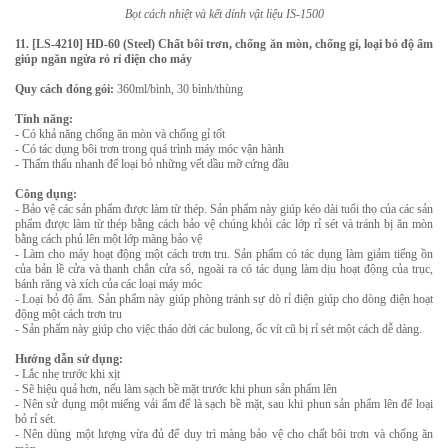
Bọt cách nhiệt và kết dính vật liệu IS-1500
11. [LS-4210] HD-60 (Steel) Chất bôi trơn, chống ăn mòn, chống gỉ, loại bỏ độ ẩm
giúp ngăn ngừa rỏ rỉ điện cho máy
Quy cách đóng gói:
360ml/bình, 30 bình/thùng
Tính năng:
- Có khả năng chống ăn mòn và chống gỉ tốt
- Có tác dụng bôi trơn trong quá trình máy móc vận hành
- Thấm thấu nhanh để loại bỏ những vết dầu mỡ cứng đầu
Công dụng:
- Bảo vệ các sản phẩm được làm từ thép. Sản phẩm này giúp kéo dài tuổi thọ của các sản
phẩm được làm từ thép bằng cách bảo vệ chúng khỏi các lớp rỉ sét và tránh bị ăn mòn
bằng cách phủ lên một lớp màng bảo vệ
- Làm cho máy hoạt động một cách trơn tru. Sản phẩm có tác dụng làm giảm tiếng ồn
của bản lề cửa và thanh chắn cửa sổ, ngoài ra có tác dụng làm dịu hoạt động của trục,
bánh răng và xích của các loại máy móc
- Loại bỏ độ ẩm. Sản phẩm này giúp phòng tránh sự dò rỉ điện giúp cho dòng điện hoạt
động một cách trơn tru
- Sản phẩm này giúp cho việc tháo dời các bulong, ốc vít cũ bị rỉ sét một cách dễ dàng.
Hướng dẫn sử dụng:
- Lắc nhẹ trước khi xịt
- Sẽ hiệu quả hơn, nếu làm sạch bề mặt trước khi phun sản phẩm lên
- Nên sử dụng một miếng vải ẩm để là sạch bề mặt, sau khi phun sản phẩm lên để loại
bỏ rỉ sét.
- Nên dùng một lượng vừa đủ để duy trì màng bảo vệ cho chất bôi trơn và chống ăn