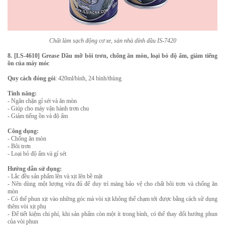
Chất làm sạch động cơ xe, sàn nhà dính dầu IS-7420
8. [LS-4610] Grease Dầu mỡ bôi trơn, chống ăn mòn, loại bỏ độ ẩm, giảm tiếng
ồn của máy móc
Quy cách đóng gói
: 420ml/bình, 24 bình/thùng
Tính năng:
- Ngăn chặn gỉ sét và ăn mòn
- Giúp cho máy vận hành trơn chu
- Giảm tiếng ồn và độ ẩm
Công dụng:
- Chống ăn mòn
- Bôi trơn
- Loại bỏ độ ẩm và gỉ sét
Hướng dẫn sử dụng:
- Lắc đều sản phẩm lên và xịt lên bề mặt
- Nên dùng một lượng vừa đủ để duy trì màng bảo vệ cho chất bôi trơn và chống ăn
mòn
- Có thể phun xịt vào những góc mà vòi xịt không thể chạm tới được bằng cách sử dụng
thêm vòi xịt phụ
- Để tiết kiệm chi phí, khi sản phẩm còn một ít trong bình, có thể thay đổi hướng phun
của vòi phun