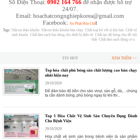
Số Điện Thoại:
0902 164 766
để nhận được hỗ trợ
24/07.
Email: hoachatcongnghiepkorea@gmail.com
Facebook:
t
An Phát Hóa Chấ
Tags:
Silicon tháo khuôn
Silicon tháo khuôn bán chạy
Chất loại bỏ vết xỉ khi hàn
Chất vệ
sinh khuôn
Chất làm sạch bụi dùng cho thiết bị điện tử
Chất tạo độ bóng cho đồ nội
thất
Chất làm sạch động cơ x
TIN HOT
XEM THÊM >>
Top hóa chất phủ bóng sàn chất lượng cao bán chạy
nhất hiện nay
29/10/2020
Để đảm bảo độ bền cho sàn vinyl, sàn gỗ, đá,... chúng
ta cần đánh bóng, phủ bóng ngay từ khi thi...
Top 1 Hóa Chất Vệ Sinh Sàn Chuyên Dụng Dành
Cho Bệnh Viện
29/10/2020
Hóa chất vệ sinh sàn trong bệnh viện là sản phẩm