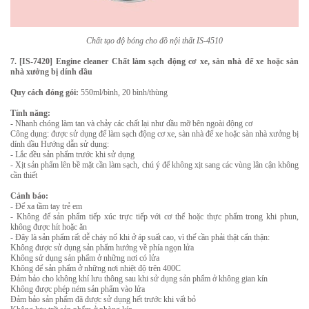
Chất tạo độ bóng cho đồ nội thất IS-4510
7. [IS-7420] Engine cleaner Chất làm sạch động cơ xe, sàn nhà để xe hoặc sàn
nhà xưởng bị dính dầu
Quy cách đóng gói:
550ml/bình, 20 bình/thùng
Tính năng:
- Nhanh chóng làm tan và chảy các chất lại như dầu mỡ bên ngoài động cơ
Công dụng: được sử dụng để làm sạch động cơ xe, sàn nhà để xe hoặc sàn nhà xưởng bị
dính dầu Hướng dẫn sử dụng:
- Lắc đều sản phẩm trước khi sử dụng
- Xịt sản phẩm lên bề mặt cần làm sạch, chú ý để không xịt sang các vùng lân cận không
cần thiết
Cảnh báo:
- Để xa tầm tay trẻ em
- Không để sản phẩm tiếp xúc trực tiếp với cơ thể hoặc thực phẩm trong khi phun,
không được hít hoặc ăn
- Đây là sản phẩm rất dễ cháy nổ khi ở áp suất cao, vì thế cần phải thật cẩn thận:
Không được sử dụng sản phẩm hướng về phía ngọn lửa
Không sử dụng sản phẩm ở những nơi có lửa
Không để sản phẩm ở những nơi nhiệt độ trên 400C
Đảm bảo cho không khí lưu thông sau khi sử dụng sản phẩm ở không gian kín
Không được phép ném sản phẩm vào lửa
Đảm bảo sản phẩm đã được sử dụng hết trước khi vất bỏ