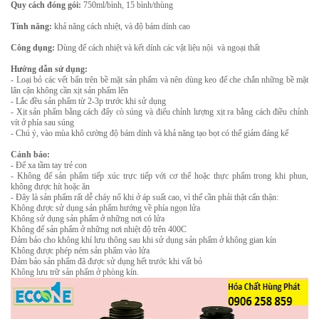
Quy cách đóng gói:
750ml/bình, 15 bình/thùng
Tính năng:
khả năng cách nhiệt, và độ bám dính cao
Công dụng:
Dùng để cách nhiệt và kết dính các vật liệu nội và ngoại thất
Hướng dẫn sử dụng:
- Loại bỏ các vết bẩn trên bề mặt sản phẩm và nên dùng keo để che chắn những bề mặt
lân cận không cần xịt sản phẩm lên
- Lắc đều sản phẩm từ 2-3p trước khi sử dụng
- Xịt sản phẩm bằng cách đẩy cò súng và điểu chỉnh lượng xịt ra bằng cách điều chỉnh
vít ở phía sau súng
- Chú ý, vào mùa khô cường độ bám dính và khả năng tạo bọt có thể giảm đáng kể
Cảnh báo:
- Để xa tầm tay trẻ con
- Không để sản phẩm tiếp xúc trực tiếp với cơ thể hoặc thực phẩm trong khi phun,
không được hít hoặc ăn
- Đây là sản phẩm rất dễ cháy nổ khi ở áp suất cao, vì thế cần phải thật cẩn thận:
Không được sử dụng sản phẩm hướng về phía ngọn lửa
Không sử dụng sản phẩm ở những nơi có lửa
Không để sản phẩm ở những nơi nhiệt độ trên 400C
Đảm bảo cho không khí lưu thông sau khi sử dụng sản phẩm ở không gian kín
Không được phép ném sản phẩm vào lửa
Đảm bảo sản phẩm đã được sử dụng hết trước khi vất bỏ
Không lưu trữ sản phẩm ở phòng kín.