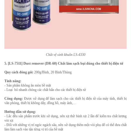
Chất vệ sinh khuôn LS-4330
5. [LS-7511] Dust remover (DR-60) Chất làm sạch bụi dùng cho thiết bị điện tử
Quy cách đóng gói:
200g/Bình, 20 Bình/Thùng
Tính năng:
- Sản phẩm không ăn mòn bề mặt
- Loại bỏ nhanh chóng các chất bẩn cho các thiết bị điện tử
Công dụng:
Được sử dụng để làm sạch cho các thiết bị điện tử của máy tính, thiết bị
văn phòng, thiết bị không dây, đồng hồ, máy ảnh,…
Hướng dẫn sử dụng:
- Lắc đều sản phẩm trước khi sử dụng, nên xịt thử bình xịt 2 lần để kiểm tra chất lượng
vòi xịt
- Đối với những vị trí ngóc ngách sâu, nên sử dụng thêm một vòi phụ để có thể đưa chất
làm làm sạch vào tận từng vị trí của bề mặt