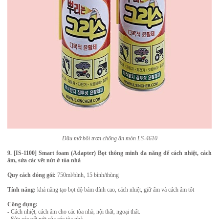
Dầu mỡ bôi trơn chống ăn mòn LS-4610
9. [IS-1100] Smart foam (Adapter) Bọt thông minh đa năng để cách nhiệt, cách
âm, sửa các vết nứt ở tòa nhà
Quy cách đóng gói:
750ml/bình, 15 bình/thùng
Tính năng:
khả năng tạo bọt độ bám dính cao, cách nhiệt, giữ ấm và cách âm tốt
Công dụng:
- Cách nhiệt, cách âm cho các tòa nhà, nội thất, ngoại thất.