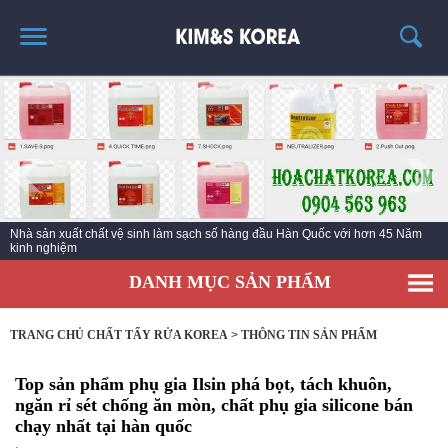
TRANG CHỦ
GIỚI THIỆU
THÔNG TIN SẢN PHẨM
TIN TỨC
Nhà sản xuất chất vệ sinh làm sạch số hàng đầu Hàn Quốc với hơn 45 Năm
LIÊN HỆ
kinh nghiệm
DANH MỤC SẢN PHẨM
TRANG CHỦ CHẤT TẨY RỬA KOREA
>
THÔNG TIN SẢN PHẨM
Top sản phẩm phụ gia Ilsin phá bọt, tách khuôn,
ngăn rỉ sét chống ăn mòn, chất phụ gia silicone bán
chạy nhất tại hàn quốc
,