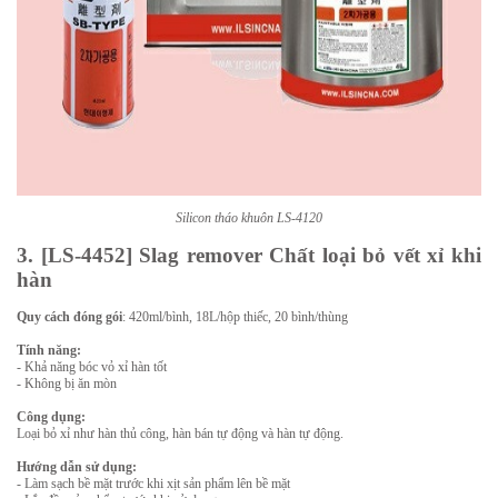
Silicon tháo khuôn LS-4120
3. [LS-4452] Slag remover Chất loại bỏ vết xỉ khi
hàn
Quy cách đóng gói
: 420ml/bình, 18L/hộp thiếc, 20 bình/thùng
Tính năng:
- Khả năng bóc vỏ xỉ hàn tốt
- Không bị ăn mòn
Công dụng:
Loại bỏ xỉ như hàn thủ công, hàn bán tự động và hàn tự động.
Hướng dẫn sử dụng:
- Làm sạch bề mặt trước khi xịt sản phẩm lên bề mặt