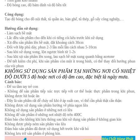
- Thời gian khô nhanh
- Độ bóng cao, độ bám dính và độ bền tốt
Công dụng:
Tạo độ bóng cho đồ nội thất, tủ quần áo, bàn ghế, tủ thép, gỗ sấy công nghiệp,…
Hướng dẫn sử dụng:
- Làm sạch bề mặt
- Lắc đều sản phẩm cho đến khi có tiếng còi kêu trước khi sử dụng
- Xịt đều sản phẩm lên bề mặt, đặt khoảng cách 30cm
- Đối với lớp phủ dày, phun 2-3 lần mỗi lần cách nhau 5-10cm
- Sau khi sử dụng xong, lộn ngược bình từ 1-2s
- Sau khi xịt sản phẩm lên xong, lau sạch bề mặt xung quanh bằng acetone
- Để tiết kiệm chi phí, khi sản phẩm còn một ít trong bình, có thể thay đổi hướng phun
của vòi phun
KHÔNG SỬ DỤNG SẢN PHẨM TẠI NHỮNG NƠI CÓ NHIỆT
ĐỘ DƯỚI 5 độ hoặc nơi có độ ẩm cao, đặc biệt là ngày mưa.
Cảnh báo:
- Để xa tầm tay trẻ con
- Không để sản phẩm tiếp xúc trực tiếp với cơ thể hoặc thực phẩm trong khi phun,
không được hít hoặc ăn
- Đây là sản phẩm rất dễ cháy nổ khi ở áp suất cao, vì thế cần phải thật cẩn thận:
Không được sử dụng sản phẩm hướng về phía ngọn lửa
Không sử dụng sản phẩm ở những nơi có lửa
Không để sản phẩm ở những nơi nhiệt độ trên 400C
Đảm bảo cho không khí lưu thông sau khi sử dụng sản phẩm ở không gian kín
Không được phép ném sản phẩm vào lửa
Đảm bảo sản phẩm đã được sử dụng hết trước khi vất bỏ
Không lưu trữ sản phẩm ở phòng kín.