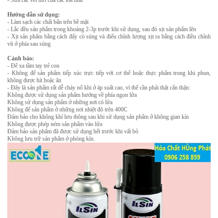
- Sửa các vết nứt của các tòa nhà.
Hư
ớng dẫn sử dụng:
- Làm sạch các chất bẩn trên bề mặt
- Lắc đều sản phẩm trong khoảng 2-3p trước khi sử dụng, sau đó xịt sản phẩm lên
- Xịt sản phẩm bằng cách đẩy cò súng và điểu chỉnh lượng xịt ra bằng cách điều chỉnh
vít ở phía sau súng
Cảnh báo:
- Để xa tầm tay trẻ con
- Không để sản phẩm tiếp xúc trực tiếp với cơ thể hoặc thực phẩm trong khi phun,
không được hít hoặc ăn
- Đây là sản phẩm rất dễ cháy nổ khi ở áp suất cao, vì thế cần phải thật cẩn thận:
Không được sử dụng sản phẩm hướng về phía ngọn lửa
Không sử dụng sản phẩm ở những nơi có lửa
Không để sản phẩm ở những nơi nhiệt độ trên 400C
Đảm bảo cho không khí lưu thông sau khi sử dụng sản phẩm ở không gian kín
Không được phép ném sản phẩm vào lửa
Đảm bảo sản phẩm đã được sử dụng hết trước khi vất bỏ
Không lưu trữ sản phẩm ở phòng kín.