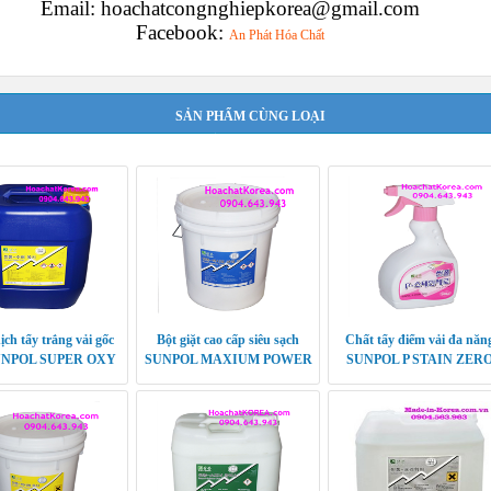
Email: hoachatcongnghiepkorea@gmail.com
Facebook:
An Phát Hóa Chất
SẢN PHẨM CÙNG LOẠI
ch tẩy trắng vải gốc
Bột giặt cao cấp siêu sạch
Chất tẩy điểm vải đa năn
UNPOL SUPER OXY
SUNPOL MAXIUM POWER
SUNPOL P STAIN ZER
XP