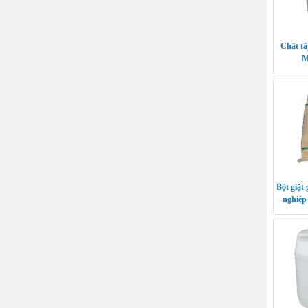
Chất t
M
Bột giặt 
nghiệp 