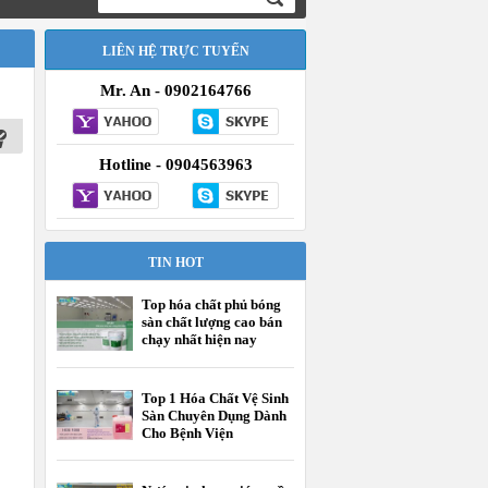
LIÊN HỆ TRỰC TUYẾN
Mr. An - 0902164766
Hotline - 0904563963
TIN HOT
Top hóa chất phủ bóng
sàn chất lượng cao bán
chạy nhất hiện nay
Top 1 Hóa Chất Vệ Sinh
Sàn Chuyên Dụng Dành
Cho Bệnh Viện