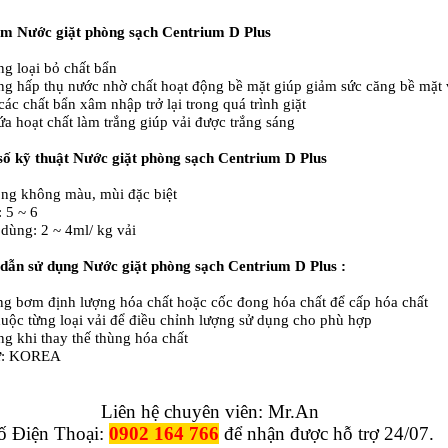
iểm
Nước giặt phòng sạch Centrium D Plus
ng loại bỏ chất bẩn
ng hấp thụ nước nhờ chất hoạt động bề mặt giúp giảm sức căng bề mặt 
các chất bẩn xâm nhập trở lại trong quá trình giặt
ứa hoạt chất làm trắng giúp vải được trắng sáng
số kỹ thuật
Nước giặt phòng sạch Centrium D Plus
ỏng không màu, mùi đặc biệt
 5 ~ 6
dùng: 2 ~ 4ml/ kg vải
dẫn sử dụng
Nước giặt phòng sạch Centrium D Plus
:
ng bơm định lượng hóa chất hoặc cốc đong hóa chất để cấp hóa chất
huộc từng loại vải để điều chỉnh lượng sử dụng cho phù hợp
ng khi thay thế thùng hóa chất
ứ: KOREA
Liên hệ chuyên viên: Mr.An
ố Điện Thoại:
0902 164 766
để nhận được hỗ trợ 24/07.