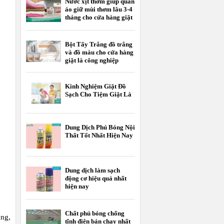
Nước xịt thơm giúp quần
áo giữ mùi thơm lâu 3-4
tháng cho cửa hàng giặt
là
Bột Tẩy Trắng đồ trắng
và đồ màu cho cửa hàng
giặt là công nghiệp
Kinh Nghiệm Giặt Đồ
Sạch Cho Tiệm Giặt Là
Dung Dịch Phủ Bóng Nội
Thất Tốt Nhất Hiện Nay
Dung dịch làm sạch
động cơ hiệu quả nhất
hiện nay
Chất phủ bóng chống
ng,
tĩnh điện bán chạy nhất