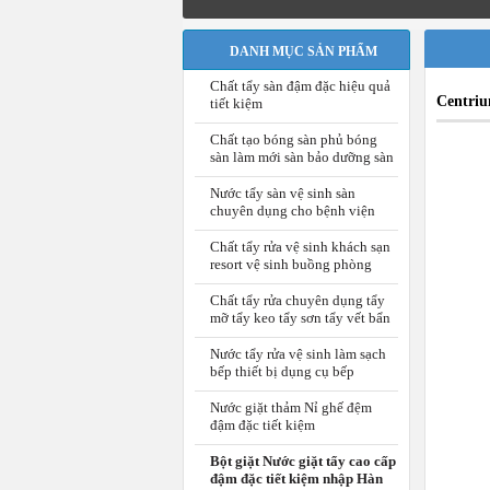
DANH MỤC SẢN PHẨM
Chất tẩy sàn đậm đặc hiệu quả
Centriu
tiết kiệm
Chất tạo bóng sàn phủ bóng
sàn làm mới sàn bảo dưỡng sàn
Nước tẩy sàn vệ sinh sàn
chuyên dụng cho bệnh viện
Chất tẩy rửa vệ sinh khách sạn
resort vệ sinh buồng phòng
Chất tẩy rửa chuyên dụng tẩy
mỡ tẩy keo tẩy sơn tẩy vết bẩn
Nước tẩy rửa vệ sinh làm sạch
bếp thiết bị dụng cụ bếp
Nước giặt thảm Nỉ ghế đệm
đậm đặc tiết kiệm
Bột giặt Nước giặt tẩy cao cấp
đậm đặc tiết kiệm nhập Hàn