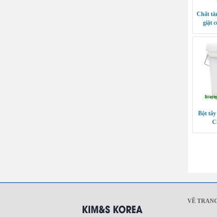
Chất tă
giặt 
Bột tẩy
C
VỀ TRAN