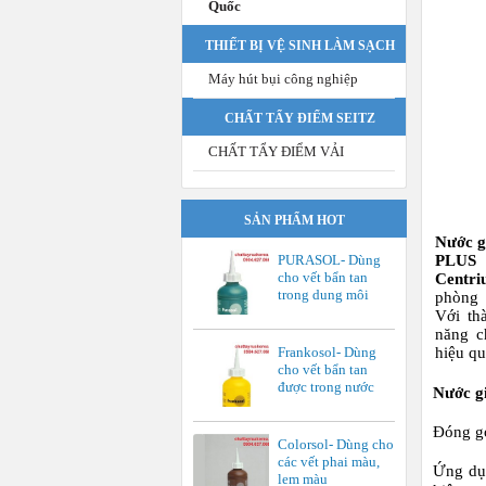
Quốc
THIẾT BỊ VỆ SINH LÀM SẠCH
Máy hút bụi công nghiệp
CHẤT TẨY ĐIỂM SEITZ
CHẤT TẨY ĐIỂM VẢI
SẢN PHẨM HOT
Nước 
PURASOL- Dùng
PLUS
cho vết bẩn tan
Centr
trong dung môi
phòng 
Với th
năng c
Frankosol- Dùng
hiệu qu
cho vết bẩn tan
được trong nước
Nước g
Đóng gó
Colorsol- Dùng cho
các vết phai màu,
Ứng dụ
lem màu