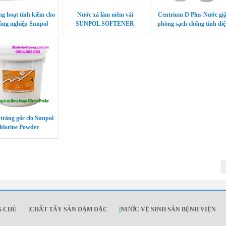
ng hoạt tính kiềm cho
Nước xả làm mềm vải
Centrium D Plus Nước giặ
công nghiệp Sunpol
SUNPOL SOFTENER
phòng sạch chống tính đi
Centrium C
 trắng gốc clo Sunpol
hlorine Powder
G CHỦ
|
CHẤT TẨY SÀN ĐẬM ĐẶC
|
NƯỚC VỆ SINH SÀN BỆNH VIỆN