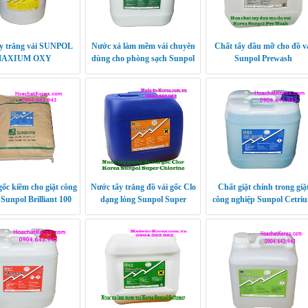
ẩy trắng vải SUNPOL
Nước xả làm mềm vải chuyên
Chất tẩy dầu mỡ cho đồ v
AXIUM OXY
dùng cho phòng sạch Sunpol
Sunpol Prewash
Softener Plus
gốc kiềm cho giặt công
Nước tẩy trắng đồ vải gốc Clo
Chất giặt chính trong giặ
Sunpol Brilliant 100
dạng lỏng Sunpol Super
công nghiệp Sunpol Cetri
Chlorine
D