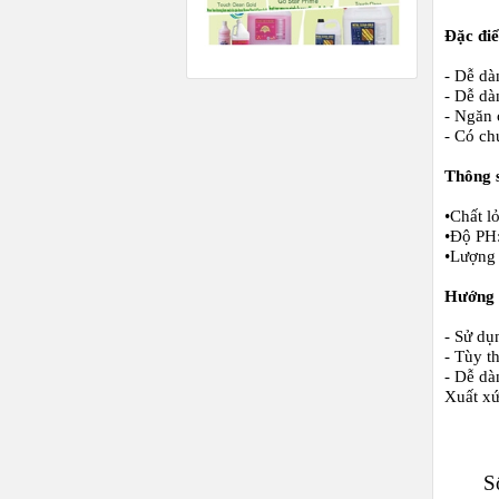
Đặc đ
- Dễ dà
- Dễ dà
- Ngăn 
- Có ch
Thông 
•
Chất l
•
Độ PH:
•
Lượng 
Hướng 
- Sử dụ
- Tùy t
- Dễ dà
Xuất x
S