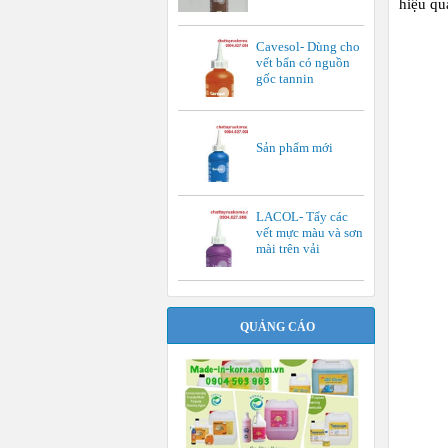
hiệu qu
Cavesol- Dùng cho
vết bẩn có nguồn
gốc tannin
Sản phẩm mới
LACOL- Tẩy các
vết mực màu và sơn
mài trên vải
QUẢNG CÁO