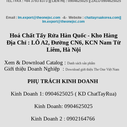
TEL / FAX : +84 3793 8373 ||| LIÊN HỆ : 0904625025 || ZALO 0904625025
Email :
Im.export@theonejsc.com
-&- Website :
chattayruakorea.com||
Im.export@theonejsc.com
Hoá Chất Tẩy Rửa Hàn Quốc - Kho Hàng
Địa Chỉ : LÔ A2, Đường CN6, KCN Nam Từ
Liêm, Hà Nội
Xem
&
Download
Catalog
:
Danh sách sản phẩm
Giới thiệu Doanh Nghiệp
:
Download giới thiệu The One Việt Nam
PHỤ TRÁCH KINH DOANH
Kinh Doanh 1:
0904625025 ( KD ChatTayRua)
Kinh Doanh: 0904625025
Kinh Doanh 2 : 0902164766