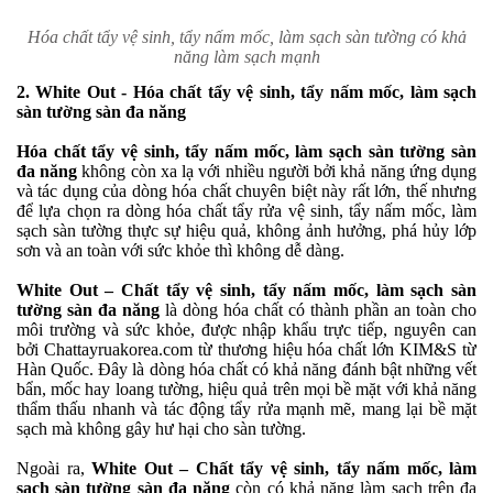
Hóa chất tẩy vệ sinh, tẩy nấm mốc, làm sạch sàn tường có khả
năng làm sạch mạnh
2.
White Out - Hóa chất tẩy vệ sinh, tẩy nấm mốc, làm sạch
sàn tường sàn đa năng
Hóa chất tẩy vệ sinh, tẩy nấm mốc, làm sạch sàn tường sàn
đa năng
không còn xa lạ với nhiều người bởi khả năng ứng dụng
và tác dụng của dòng hóa chất chuyên biệt này rất lớn, thế nhưng
để lựa chọn ra dòng hóa chất tẩy rửa vệ sinh, tẩy nấm mốc, làm
sạch sàn tường thực sự hiệu quả, không ảnh hưởng, phá hủy lớp
sơn và an toàn với sức khỏe thì không dễ dàng.
White Out – Chất tẩy vệ sinh, tẩy nấm mốc, làm sạch sàn
tường sàn đa năng
là dòng hóa chất có thành phần an toàn cho
môi trường và sức khỏe, được nhập khẩu trực tiếp, nguyên can
bởi Chattayruakorea.com từ thương hiệu hóa chất lớn KIM&S từ
Hàn Quốc. Đây là dòng hóa chất có khả năng đánh bật những vết
bẩn, mốc hay loang tường, hiệu quả trên mọi bề mặt với khả năng
thẩm thấu nhanh và tác động tẩy rửa mạnh mẽ, mang lại bề mặt
sạch mà không gây hư hại cho sàn tường.
Ngoài ra,
White Out – Chất tẩy vệ sinh, tẩy nấm mốc, làm
sạch sàn tường sàn đa năng
còn có khả năng làm sạch trên đa