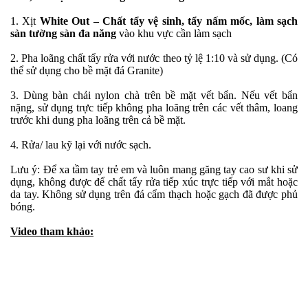
1. Xịt
White Out – Chất tẩy vệ sinh, tẩy nấm mốc, làm sạch
sàn tường sàn đa năng
vào khu vực cần làm sạch
2. Pha loãng chất tẩy rửa với nước theo tỷ lệ 1:10 và sử dụng. (Có
thể sử dụng cho bề mặt đá Granite)
3. Dùng bàn chải nylon chà trên bề mặt vết bẩn. Nếu vết bẩn
nặng, sử dụng trực tiếp không pha loãng trên các vết thâm, loang
trước khi dung pha loãng trên cả bề mặt.
4. Rửa/ lau kỹ lại với nước sạch.
Lưu ý: Để xa tầm tay trẻ em và luôn mang găng tay cao sư khi sử
dụng, không được để chất tẩy rửa tiếp xúc trực tiếp với mắt hoặc
da tay. Không sử dụng trên đá cẩm thạch hoặc gạch đã được phủ
bóng.
Video tham khảo: