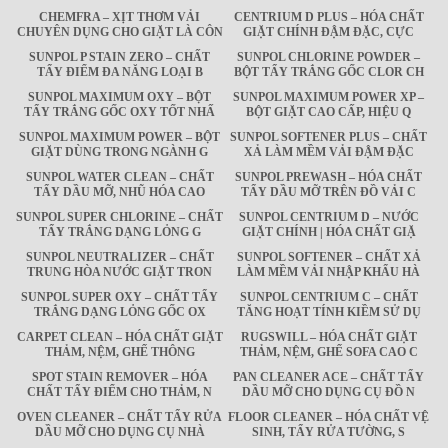
CHEMFRA – XỊT THƠM VẢI
CENTRIUM D PLUS – HÓA CHẤT
CHUYÊN DỤNG CHO GIẶT LÀ CÔN
GIẶT CHÍNH ĐẬM ĐẶC, CỰC
SUNPOL P STAIN ZERO – CHẤT
SUNPOL CHLORINE POWDER –
TẨY ĐIỂM ĐA NĂNG LOẠI B
BỘT TẨY TRẮNG GỐC CLOR CH
SUNPOL MAXIMUM OXY – BỘT
SUNPOL MAXIMUM POWER XP –
TẨY TRẮNG GỐC OXY TỐT NHẤ
BỘT GIẶT CAO CẤP, HIỆU Q
SUNPOL MAXIMUM POWER – BỘT
SUNPOL SOFTENER PLUS – CHẤT
GIẶT DÙNG TRONG NGÀNH G
XẢ LÀM MỀM VẢI ĐẬM ĐẶC
SUNPOL WATER CLEAN – CHẤT
SUNPOL PREWASH – HÓA CHẤT
TẨY DẦU MỠ, NHŨ HÓA CAO
TẨY DẦU MỠ TRÊN ĐỒ VẢI C
SUNPOL SUPER CHLORINE – CHẤT
SUNPOL CENTRIUM D – NƯỚC
TẨY TRẮNG DẠNG LỎNG G
GIẶT CHÍNH | HÓA CHẤT GIẶ
SUNPOL NEUTRALIZER – CHẤT
SUNPOL SOFTENER – CHẤT XẢ
TRUNG HÒA NƯỚC GIẶT TRON
LÀM MỀM VẢI NHẬP KHẨU HÀ
SUNPOL SUPER OXY – CHẤT TẨY
SUNPOL CENTRIUM C – CHẤT
TRẮNG DẠNG LỎNG GỐC OX
TĂNG HOẠT TÍNH KIỀM SỬ DỤ
CARPET CLEAN – HÓA CHẤT GIẶT
RUGSWILL – HÓA CHẤT GIẶT
THẢM, NỆM, GHẾ THÔNG
THẢM, NỆM, GHẾ SOFA CAO C
SPOT STAIN REMOVER – HÓA
PAN CLEANER ACE – CHẤT TẨY
CHẤT TẨY ĐIỂM CHO THẢM, N
DẦU MỠ CHO DỤNG CỤ ĐỒ N
OVEN CLEANER – CHẤT TẨY RỬA
FLOOR CLEANER – HÓA CHẤT VỆ
DẦU MỠ CHO DỤNG CỤ NHÀ
SINH, TẨY RỬA TƯỜNG, S