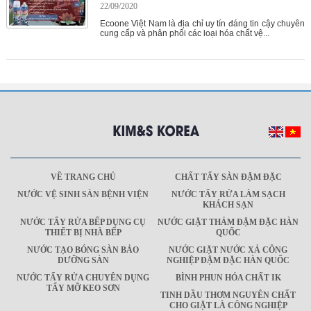
22/09/2020
Ecoone Việt Nam là địa chỉ uy tín đáng tin cậy chuyên
cung cấp và phân phối các loại hóa chất vệ...
VỀ TRANG CHỦ
CHẤT TẨY SÀN ĐẬM ĐẶC
NƯỚC VỆ SINH SÀN BỆNH VIỆN
NƯỚC TẨY RỬA LÀM SẠCH
KHÁCH SẠN
NƯỚC TẨY RỬA BẾP DỤNG CỤ
NƯỚC GIẶT THẢM ĐẬM ĐẶC HÀN
THIẾT BỊ NHÀ BẾP
QUỐC
NƯỚC TẠO BÓNG SÀN BẢO
NƯỚC GIẶT NƯỚC XẢ CÔNG
DƯỠNG SÀN
NGHIỆP ĐẬM ĐẶC HÀN QUỐC
NƯỚC TẨY RỬA CHUYÊN DỤNG
BÌNH PHUN HÓA CHẤT IK
TẨY MỠ KEO SƠN
TINH DẦU THƠM NGUYÊN CHẤT
CHO GIẶT LÀ CÔNG NGHIỆP