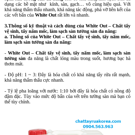
dạng các bề mặt như kính, sàn, gạch… vô cùng hiệu quả. Với
khả năng thẩm thấu nhanh, khả năng tác động, phá vỡ liên kết của
các vết bẩn của
White Out
rất lớn và nhanh.
3.
Thông số kỹ thuật và cách dùng của White Out – Chất tẩy
vệ sinh, tẩy nấm mốc, làm sạch sàn tường sàn đa năng:
a. Thông số của White Out – Chất tẩy vệ sinh, tẩy nấm mốc,
làm sạch sàn tường sàn đa năng:
-
White Out – Chất tẩy vệ sinh, tẩy nấm mốc, làm sạch sàn
tường sàn
đa năng là chất lỏng màu trong suốt, hương bạc hà
thơm mát.
- Độ pH: 1 ~ 3: Đây là hóa chất có khả năng tẩy rửa rất mạnh,
khả năng thẩm thấu cực nhanh.
- Tỷ lệ pha loãng với nước: 1:10 bởi đây là hóa chất có nồng độ
đậm đặc. Tùy vào mức độ bẩn của vết trên tường sàn mà bạn có
thể tùy chỉnh.