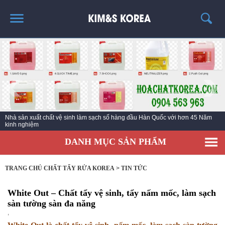
TRANG CHỦ
GIỚI THIỆU
THÔNG TIN SẢN PHẨM
TIN TỨC
Nhà sản xuất chất vệ sinh làm sạch số hàng đầu Hàn Quốc với hơn 45 Năm
LIÊN HỆ
kinh nghiệm
DANH MỤC SẢN PHẨM
TRANG CHỦ CHẤT TẨY RỬA KOREA
>
TIN TỨC
White Out – Chất tẩy vệ sinh, tẩy nấm mốc, làm sạch
sàn tường sàn đa năng
,