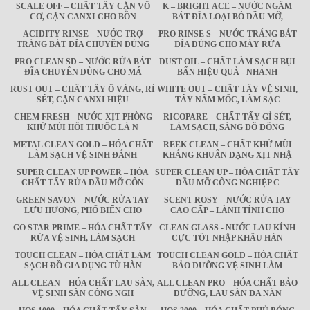
SCALE OFF – CHẤT TẨY CẶN VÔ
K – BRIGHT ACE – NƯỚC NGÂM
CƠ, CẶN CANXI CHO BỒN
BÁT ĐĨA LOẠI BỎ DẦU MỠ,
ACIDITY RINSE – NƯỚC TRỢ
PRO RINSE S – NƯỚC TRÁNG BÁT
TRÁNG BÁT ĐĨA CHUYÊN DÙNG
ĐĨA DÙNG CHO MÁY RỬA
PRO CLEAN SD – NƯỚC RỬA BÁT
DUST OIL – CHẤT LÀM SẠCH BỤI
ĐĨA CHUYÊN DÙNG CHO MÁ
BẨN HIỆU QUẢ - NHANH
RUST OUT – CHẤT TẨY Ố VÀNG, RỈ
WHITE OUT – CHẤT TẨY VỆ SINH,
SÉT, CẶN CANXI HIỆU
TẨY NẤM MỐC, LÀM SẠC
CHEM FRESH – NƯỚC XỊT PHÒNG
RICOPARE – CHẤT TẨY GỈ SÉT,
KHỬ MÙI HÔI THUỐC LÁ N
LÀM SẠCH, SÁNG ĐỒ ĐỒNG
METAL CLEAN GOLD – HÓA CHẤT
REEK CLEAN – CHẤT KHỬ MÙI
LÀM SẠCH VỆ SINH ĐÁNH
KHÁNG KHUẨN DẠNG XỊT NHẬ
SUPER CLEAN UP POWER – HÓA
SUPER CLEAN UP – HÓA CHẤT TẨY
CHẤT TẨY RỬA DẦU MỠ CÔN
DẦU MỠ CÔNG NGHIỆP C
GREEN SAVON – NƯỚC RỬA TAY
SCENT ROSY – NƯỚC RỬA TAY
LƯU HƯƠNG, PHỔ BIẾN CHO
CAO CẤP – LÀNH TÍNH CHO
GO STAR PRIME – HÓA CHẤT TẨY
CLEAN GLASS - NƯỚC LAU KÍNH
RỬA VỆ SINH, LÀM SẠCH
CỰC TỐT NHẬP KHẨU HÀN
TOUCH CLEAN – HÓA CHẤT LÀM
TOUCH CLEAN GOLD – HÓA CHẤT
SẠCH ĐỒ GIA DỤNG TỪ HÀN
BẢO DƯỠNG VỆ SINH LÀM
ALL CLEAN – HÓA CHẤT LAU SÀN,
ALL CLEAN PRO – HÓA CHẤT BẢO
VỆ SINH SÀN CÔNG NGH
DƯỠNG, LAU SÀN ĐA NĂN