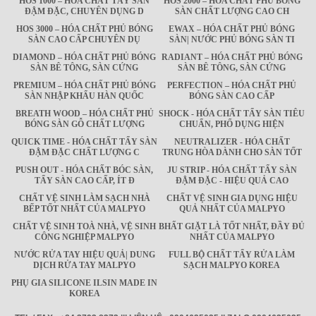
HOS 1000 – HÓA CHẤT TẨY SÀN
HOS 2000 – HÓA CHẤT PHỦ BÓNG
ĐẬM ĐẶC, CHUYÊN DỤNG D
SÀN CHẤT LƯỢNG CAO CH
HOS 3000 – HÓA CHẤT PHỦ BÓNG
EWAX – HÓA CHẤT PHỦ BÓNG
SÀN CAO CẤP CHUYÊN DỤ
SÀN| NƯỚC PHỦ BÓNG SÀN TI
DIAMOND – HÓA CHẤT PHỦ BÓNG
RADIANT – HÓA CHẤT PHỦ BÓNG
SÀN BÊ TÔNG, SÀN CỨNG
SÀN BÊ TÔNG, SÀN CỨNG
PREMIUM – HÓA CHẤT PHỦ BÓNG
PERFECTION – HÓA CHẤT PHỦ
SÀN NHẬP KHẨU HÀN QUỐC
BÓNG SÀN CAO CẤP
BREATH WOOD – HÓA CHẤT PHỦ
SHOCK - HÓA CHẤT TẨY SÀN TIÊU
BÓNG SÀN GỖ CHẤT LƯỢNG
CHUẨN, PHỔ DỤNG HIỆN
QUICK TIME - HÓA CHẤT TẨY SÀN
NEUTRALIZER - HÓA CHẤT
ĐẬM ĐẶC CHẤT LƯỢNG C
TRUNG HÒA DÀNH CHO SÀN TỐT
PUSH OUT - HÓA CHẤT BÓC SÀN,
JU STRIP - HÓA CHẤT TẨY SÀN
TẨY SÀN CAO CẤP, ÍT Đ
ĐẬM ĐẶC - HIỆU QUẢ CAO
CHẤT VỆ SINH LÀM SẠCH NHÀ
CHẤT VỆ SINH GIA DỤNG HIỆU
BẾP TỐT NHẤT CỦA MALPYO
QUẢ NHẤT CỦA MALPYO
CHẤT VỆ SINH TOÀ NHÀ, VỆ SINH
BHẤT GIẶT LÀ TỐT NHẤT, ĐẦY ĐỦ
CÔNG NGHIỆP MALPYO
NHẤT CỦA MALPYO
NƯỚC RỬA TAY HIỆU QUẢ| DUNG
FULL BỘ CHẤT TẨY RỬA LÀM
DỊCH RỬA TAY MALPYO
SẠCH MALPYO KOREA
PHỤ GIA SILICONE ILSIN MADE IN
KOREA