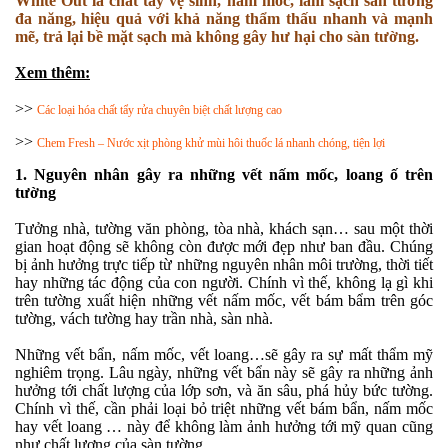
White Out là chất tẩy vệ sinh, nấm mốc, làm sạch sàn tường
đa năng, hiệu quả với khả năng thẩm thấu nhanh và mạnh
mẽ, trả lại bề mặt sạch mà không gây hư hại cho sàn tường.
Xem thêm:
>>
Các loại hóa chất tẩy rửa chuyên biệt chất lượng cao
>>
Chem Fresh – Nước xịt phòng khử mùi hôi thuốc lá nhanh chóng, tiện lợi
1.
Nguyên nhân gây ra những vết nấm mốc, loang ố trên
tường
Tưởng nhà, tường văn phòng, tòa nhà, khách sạn… sau một thời
gian hoạt động sẽ không còn được mới đẹp như ban đầu. Chúng
bị ảnh hưởng trực tiếp từ những nguyên nhân môi trường, thời tiết
hay những tác động của con người. Chính vì thế, không lạ gì khi
trên tường xuất hiện những vết nấm mốc, vết bám bẩm trên góc
tường, vách tường hay trần nhà, sàn nhà.
Những vết bẩn, nấm mốc, vết loang…sẽ gây ra sự mất thẩm mỹ
nghiêm trọng. Lâu ngày, những vết bẩn này sẽ gây ra những ảnh
hưởng tới chất lượng của lớp sơn, và ăn sâu, phá hủy bức tường.
Chính vì thế, cần phải loại bỏ triệt những vết bám bẩn, nấm mốc
hay vết loang … này để không làm ảnh hưởng tới mỹ quan cũng
như chất lượng của sàn tường.