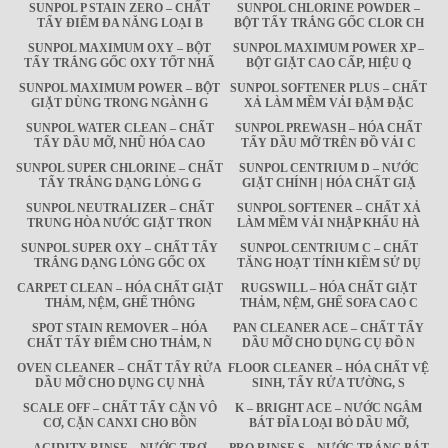
SUNPOL P STAIN ZERO – CHẤT
SUNPOL CHLORINE POWDER –
TẨY ĐIỂM ĐA NĂNG LOẠI B
BỘT TẨY TRẮNG GỐC CLOR CH
SUNPOL MAXIMUM OXY – BỘT
SUNPOL MAXIMUM POWER XP –
TẨY TRẮNG GỐC OXY TỐT NHẤ
BỘT GIẶT CAO CẤP, HIỆU Q
SUNPOL MAXIMUM POWER – BỘT
SUNPOL SOFTENER PLUS – CHẤT
GIẶT DÙNG TRONG NGÀNH G
XẢ LÀM MỀM VẢI ĐẬM ĐẶC
SUNPOL WATER CLEAN – CHẤT
SUNPOL PREWASH – HÓA CHẤT
TẨY DẦU MỠ, NHŨ HÓA CAO
TẨY DẦU MỠ TRÊN ĐỒ VẢI C
SUNPOL SUPER CHLORINE – CHẤT
SUNPOL CENTRIUM D – NƯỚC
TẨY TRẮNG DẠNG LỎNG G
GIẶT CHÍNH | HÓA CHẤT GIẶ
SUNPOL NEUTRALIZER – CHẤT
SUNPOL SOFTENER – CHẤT XẢ
TRUNG HÒA NƯỚC GIẶT TRON
LÀM MỀM VẢI NHẬP KHẨU HÀ
SUNPOL SUPER OXY – CHẤT TẨY
SUNPOL CENTRIUM C – CHẤT
TRẮNG DẠNG LỎNG GỐC OX
TĂNG HOẠT TÍNH KIỀM SỬ DỤ
CARPET CLEAN – HÓA CHẤT GIẶT
RUGSWILL – HÓA CHẤT GIẶT
THẢM, NỆM, GHẾ THÔNG
THẢM, NỆM, GHẾ SOFA CAO C
SPOT STAIN REMOVER – HÓA
PAN CLEANER ACE – CHẤT TẨY
CHẤT TẨY ĐIỂM CHO THẢM, N
DẦU MỠ CHO DỤNG CỤ ĐỒ N
OVEN CLEANER – CHẤT TẨY RỬA
FLOOR CLEANER – HÓA CHẤT VỆ
DẦU MỠ CHO DỤNG CỤ NHÀ
SINH, TẨY RỬA TƯỜNG, S
SCALE OFF – CHẤT TẨY CẶN VÔ
K – BRIGHT ACE – NƯỚC NGÂM
CƠ, CẶN CANXI CHO BỒN
BÁT ĐĨA LOẠI BỎ DẦU MỠ,