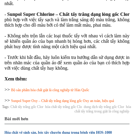
nhất.
-
Sunpol Super Chlorine – Chất tẩy trắng dạng lỏng gốc Clor
phù hợp với việc tẩy sạch và làm trắng sáng độ màu trắng, không
thích hợp cho đồ màu bởi có thể làm mất màu, phai màu.
- Không nên trộn lẫn các loại thuốc tẩy với nhau vì cách làm này
sẽ khiến quần áo của bạn nhanh bị hỏng hơn, các chất tẩy không
phát huy được tính năng một cách hiệu quả nhất.
- Trước khi bắt đầu, hãy luôn kiểm tra hướng dẫn sử dụng được in
trên nhãn mác của quần áo để xem quần áo của bạn có thích hợp
với việc dùng chất tẩy hay không.
Xem thêm:
>>
Bộ sản phẩm hóa chất giặt là công nghiệp từ Hàn Quốc
>>
Sunpol Super Oxy – Chất tẩy trắng dạng lỏng gốc Oxy an toàn, hiệu quả
Tags:
Chất tẩy trắng gốc Clor
hóa chất tẩy trắng gốc Clo
dung dịch tẩy trắng gốc Clor
hóa
chất tẩy trắng trong giặt là công nghiệp
Bài mới hơn
Hóa chất vệ sinh sàn, bóc tẩy chuyên dụng trong bệnh viện HOS-1000