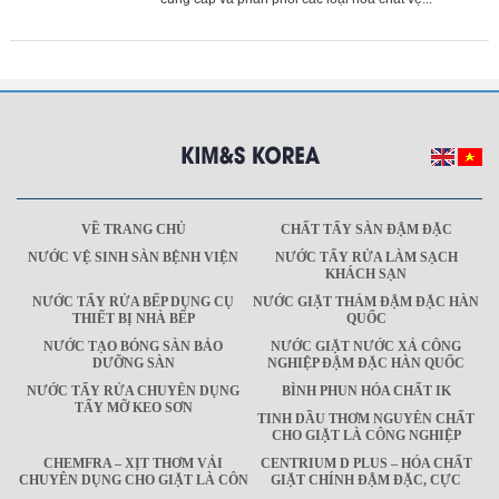
VỀ TRANG CHỦ
CHẤT TẨY SÀN ĐẬM ĐẶC
NƯỚC VỆ SINH SÀN BỆNH VIỆN
NƯỚC TẨY RỬA LÀM SẠCH
KHÁCH SẠN
NƯỚC TẨY RỬA BẾP DỤNG CỤ
NƯỚC GIẶT THẢM ĐẬM ĐẶC HÀN
THIẾT BỊ NHÀ BẾP
QUỐC
NƯỚC TẠO BÓNG SÀN BẢO
NƯỚC GIẶT NƯỚC XẢ CÔNG
DƯỠNG SÀN
NGHIỆP ĐẬM ĐẶC HÀN QUỐC
NƯỚC TẨY RỬA CHUYÊN DỤNG
BÌNH PHUN HÓA CHẤT IK
TẨY MỠ KEO SƠN
TINH DẦU THƠM NGUYÊN CHẤT
CHO GIẶT LÀ CÔNG NGHIỆP
CHEMFRA – XỊT THƠM VẢI
CENTRIUM D PLUS – HÓA CHẤT
CHUYÊN DỤNG CHO GIẶT LÀ CÔN
GIẶT CHÍNH ĐẬM ĐẶC, CỰC