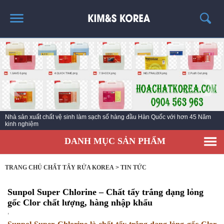
TRANG CHỦ
GIỚI THIỆU
THÔNG TIN SẢN PHẨM
TIN TỨC
Nhà sản xuất chất vệ sinh làm sạch số hàng đầu Hàn Quốc với hơn 45 Năm
LIÊN HỆ
kinh nghiệm
DANH MỤC SẢN PHẨM
TRANG CHỦ CHẤT TẨY RỬA KOREA
>
TIN TỨC
Sunpol Super Chlorine – Chất tẩy trắng dạng lỏng
gốc Clor chất lượng, hàng nhập khẩu
,