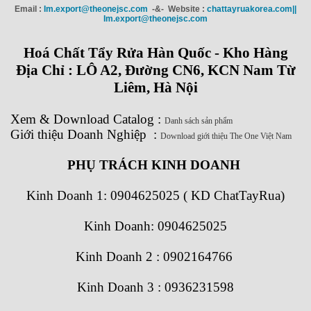
Email :
Im.export@theonejsc.com
-&- Website :
chattayruakorea.com||
Im.export@theonejsc.com
Hoá Chất Tẩy Rửa Hàn Quốc - Kho Hàng
Địa Chỉ : LÔ A2, Đường CN6, KCN Nam Từ
Liêm, Hà Nội
Xem
&
Download
Catalog
:
Danh sách sản phẩm
Giới thiệu Doanh Nghiệp
:
Download giới thiệu The One Việt Nam
PHỤ TRÁCH KINH DOANH
Kinh Doanh 1:
0904625025 ( KD ChatTayRua)
Kinh Doanh: 0904625025
Kinh Doanh 2 : 0902164766
Kinh Doanh 3 : 0936231598