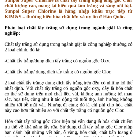
Sunpol Super Chlorine là chất tẩy trắng dạng lỏng gốc Clor
chất lượng cao, mang lại hiệu quả làm trắng và sáng nổi bật.
Sunpol Super Chlorine là hàng nhập khẩu trực tiếp từ
KIM&S – thương hiệu hóa chất lớn và uy tín ở Hàn Quốc.
Phân loại chất tẩy trắng sử dụng trong ngành giặt là công
nghiệp:
Chất tẩy trắng sử dụng trong ngành giặt là công nghiệp thường có
2 loại chính, đó là:
-
Chất tẩy trắng/dung dịch tẩy trắng có nguồn gốc Oxy.
-
Chất tẩy trắng/ dung dịch tẩy trắng có nguồn gốc Clor.
2 loại chất tẩy trắng/ dung dịch tẩy trắng trên đều có những lợi thế
nhất định. Với chất tẩy trắng có nguồn gốc oxy, đây là hóa chất
có thể sử dụng trên mọi chất liệu vải, không ảnh hưởng tới màu
sắc, họa tiết, cũng như ít tác động tới tuổi thọ, ảnh hưởng không
nhiều tới bề mặt vải. Nhưng đi cùng đó là chi phí cho hóa chất
này cao hơn rất nhiều so với chất tẩy trắng có nguồn gốc Clor.
Hóa chất tẩy trắng gốc Clor hiện tại vẫn đang là hóa chất chiếm
ưu thế về khả năng tẩy rửa. Sử dụng chất tẩy trắng gốc Clor giúp
bạn đánh bật những vết bẩn, ố vàng, hóa chất, chất bẩn loang ố