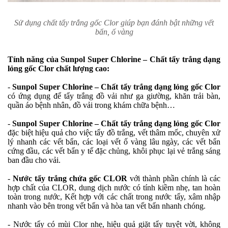
Sử dụng chất tẩy trắng gốc Clor giúp bạn đánh bật những vết
bẩn, ố vàng
Tính năng của Sunpol Super Chlorine – Chất tẩy trắng dạng
lỏng gốc Clor chất lượng cao:
-
Sunpol Super Chlorine – Chất tẩy trắng dạng lỏng gốc Clor
có ứng dụng để tẩy trắng đồ vải như ga giường, khăn trải bàn,
quần áo bệnh nhân, đồ vải trong khám chữa bệnh…
-
Sunpol Super Chlorine – Chất tẩy trắng dạng lỏng gốc Clor
đặc biệt hiệu quả cho việc tẩy đồ trắng, vết thâm mốc, chuyên xử
lý nhanh các vết bẩn, các loại vết ố vàng lâu ngày, các vết bẩn
cứng đầu, các vết bẩn y tế đặc chủng, khôi phục lại vẻ trắng sáng
ban đầu cho vải.
-
Nước tẩy trắng chứa gốc CLOR
với thành phần chính là các
hợp chất của CLOR, dung dịch nước có tính kiềm nhẹ, tan hoàn
toàn trong nước, Kết hợp với các chất trong nước tẩy, xâm nhập
nhanh vào bên trong vết bẩn và hòa tan vết bẩn nhanh chóng.
- Nước tẩy có mùi Clor nhẹ, hiệu quả giặt tẩy tuyệt vời, không