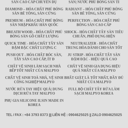
SÀN CAO CẤP CHUYÊN DỤ
SÀN| NƯỚC PHỦ BÓNG SÀN TI
DIAMOND – HÓA CHẤT PHỦ BÓNG
RADIANT – HÓA CHẤT PHỦ BÓNG
SÀN BÊ TÔNG, SÀN CỨNG
SÀN BÊ TÔNG, SÀN CỨNG
PREMIUM – HÓA CHẤT PHỦ BÓNG
PERFECTION – HÓA CHẤT PHỦ
SÀN NHẬP KHẨU HÀN QUỐC
BÓNG SÀN CAO CẤP
BREATH WOOD – HÓA CHẤT PHỦ
SHOCK - HÓA CHẤT TẨY SÀN TIÊU
BÓNG SÀN GỖ CHẤT LƯỢNG
CHUẨN, PHỔ DỤNG HIỆN
QUICK TIME - HÓA CHẤT TẨY SÀN
NEUTRALIZER - HÓA CHẤT
ĐẬM ĐẶC CHẤT LƯỢNG C
TRUNG HÒA DÀNH CHO SÀN TỐT
PUSH OUT - HÓA CHẤT BÓC SÀN,
JU STRIP - HÓA CHẤT TẨY SÀN
TẨY SÀN CAO CẤP, ÍT Đ
ĐẬM ĐẶC - HIỆU QUẢ CAO
CHẤT VỆ SINH LÀM SẠCH NHÀ
CHẤT VỆ SINH GIA DỤNG HIỆU
BẾP TỐT NHẤT CỦA MALPYO
QUẢ NHẤT CỦA MALPYO
CHẤT VỆ SINH TOÀ NHÀ, VỆ SINH
BHẤT GIẶT LÀ TỐT NHẤT, ĐẦY ĐỦ
CÔNG NGHIỆP MALPYO
NHẤT CỦA MALPYO
NƯỚC RỬA TAY HIỆU QUẢ| DUNG
FULL BỘ CHẤT TẨY RỬA LÀM
DỊCH RỬA TAY MALPYO
SẠCH MALPYO KOREA
PHỤ GIA SILICONE ILSIN MADE IN
KOREA
TEL / FAX : +84 3793 8373 ||| LIÊN HỆ : 0904625025 || ZALO 0904625025