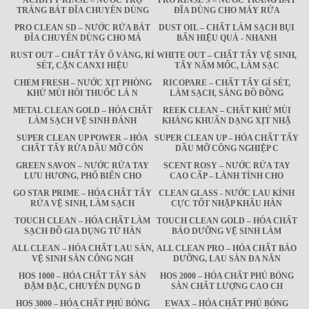
ACIDITY RINSE – NƯỚC TRỢ
PRO RINSE S – NƯỚC TRÁNG BÁT
TRÁNG BÁT ĐĨA CHUYÊN DÙNG
ĐĨA DÙNG CHO MÁY RỬA
PRO CLEAN SD – NƯỚC RỬA BÁT
DUST OIL – CHẤT LÀM SẠCH BỤI
ĐĨA CHUYÊN DÙNG CHO MÁ
BẨN HIỆU QUẢ - NHANH
RUST OUT – CHẤT TẨY Ố VÀNG, RỈ
WHITE OUT – CHẤT TẨY VỆ SINH,
SÉT, CẶN CANXI HIỆU
TẨY NẤM MỐC, LÀM SẠC
CHEM FRESH – NƯỚC XỊT PHÒNG
RICOPARE – CHẤT TẨY GỈ SÉT,
KHỬ MÙI HÔI THUỐC LÁ N
LÀM SẠCH, SÁNG ĐỒ ĐỒNG
METAL CLEAN GOLD – HÓA CHẤT
REEK CLEAN – CHẤT KHỬ MÙI
LÀM SẠCH VỆ SINH ĐÁNH
KHÁNG KHUẨN DẠNG XỊT NHẬ
SUPER CLEAN UP POWER – HÓA
SUPER CLEAN UP – HÓA CHẤT TẨY
CHẤT TẨY RỬA DẦU MỠ CÔN
DẦU MỠ CÔNG NGHIỆP C
GREEN SAVON – NƯỚC RỬA TAY
SCENT ROSY – NƯỚC RỬA TAY
LƯU HƯƠNG, PHỔ BIẾN CHO
CAO CẤP – LÀNH TÍNH CHO
GO STAR PRIME – HÓA CHẤT TẨY
CLEAN GLASS - NƯỚC LAU KÍNH
RỬA VỆ SINH, LÀM SẠCH
CỰC TỐT NHẬP KHẨU HÀN
TOUCH CLEAN – HÓA CHẤT LÀM
TOUCH CLEAN GOLD – HÓA CHẤT
SẠCH ĐỒ GIA DỤNG TỪ HÀN
BẢO DƯỠNG VỆ SINH LÀM
ALL CLEAN – HÓA CHẤT LAU SÀN,
ALL CLEAN PRO – HÓA CHẤT BẢO
VỆ SINH SÀN CÔNG NGH
DƯỠNG, LAU SÀN ĐA NĂN
HOS 1000 – HÓA CHẤT TẨY SÀN
HOS 2000 – HÓA CHẤT PHỦ BÓNG
ĐẬM ĐẶC, CHUYÊN DỤNG D
SÀN CHẤT LƯỢNG CAO CH
HOS 3000 – HÓA CHẤT PHỦ BÓNG
EWAX – HÓA CHẤT PHỦ BÓNG