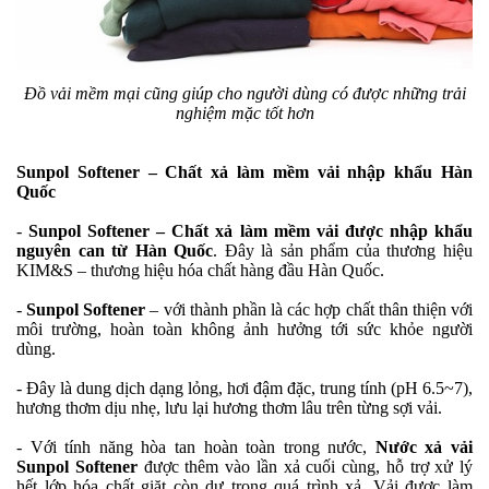
Đồ vải mềm mại cũng giúp cho người dùng có được những trải
nghiệm mặc tốt hơn
Sunpol Softener – Chất xả làm mềm vải nhập khẩu Hàn
Quốc
-
Sunpol Softener – Chất xả làm mềm vải được nhập khẩu
nguyên can từ Hàn Quốc
. Đây là sản phẩm của thương hiệu
KIM&S – thương hiệu hóa chất hàng đầu Hàn Quốc.
-
Sunpol Softener
– với thành phần là các hợp chất thân thiện với
môi trường, hoàn toàn không ảnh hưởng tới sức khỏe người
dùng.
- Đây là dung dịch dạng lỏng, hơi đậm đặc, trung tính (pH 6.5~7),
hương thơm dịu nhẹ, lưu lại hương thơm lâu trên từng sợi vải.
- Với tính năng hòa tan hoàn toàn trong nước,
Nước xả vải
Sunpol Softener
được thêm vào lần xả cuối cùng, hỗ trợ xử lý
hết lớp hóa chất giặt còn dư trong quá trình xả, Vải được làm