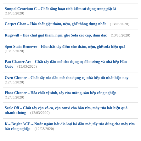
Sunpol Centrium C – Chất tăng hoạt tính kiềm sử dụng trong giặt là
(16/03/2020)
Carpet Clean – Hóa chất giặt thảm, nệm, ghế thông dụng nhất
(13/03/2020)
Rugswill – Hóa chất giặt thảm, nệm, ghế Sofa cao cấp, đậm đặc
(13/03/2020)
Spot Stain Remover – Hóa chất tẩy điểm cho thảm, nệm, ghế sofa hiệu quả
(13/03/2020)
Pan Cleaner Ace – Chất tẩy dầu mỡ cho dụng cụ đồ nướng và nhà bếp Hàn
Quốc
(13/03/2020)
Oven Cleaner – Chất tẩy rửa dầu mỡ cho dụng cụ nhà bếp tốt nhất hiện nay
(12/03/2020)
Floor Cleaner – Hóa chất vệ sinh, tẩy rửa tường, sàn bếp công nghiệp
(12/03/2020)
Scale Off – Chất tẩy cặn vô cơ, cặn canxi cho bồn rửa, máy rửa bát hiệu quả
nhanh chóng
(12/03/2020)
K – Bright ACE – Nước ngâm bát đĩa loại bỏ dầu mỡ, tẩy rửa dùng cho máy rửa
bát công nghiệp
(12/03/2020)