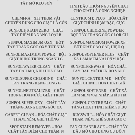
TẨY MỠ KEO SƠN
TINH DẦU THƠM NGUYÊN CHẤT
CHO GIẶT LÀ CÔNG NGHIỆP
CHEMFRA – XỊT THƠM VẢI
CENTRIUM D PLUS – HÓA CHẤT
CHUYÊN DỤNG CHO GIẶT LÀ CÔN
GIẶT CHÍNH ĐẬM ĐẶC, CỰC
SUNPOL P STAIN ZERO – CHẤT
SUNPOL CHLORINE POWDER –
TẨY ĐIỂM ĐA NĂNG LOẠI B
BỘT TẨY TRẮNG GỐC CLOR CH
SUNPOL MAXIMUM OXY – BỘT
SUNPOL MAXIMUM POWER XP –
TẨY TRẮNG GỐC OXY TỐT NHẤ
BỘT GIẶT CAO CẤP, HIỆU Q
SUNPOL MAXIMUM POWER – BỘT
SUNPOL SOFTENER PLUS – CHẤT
GIẶT DÙNG TRONG NGÀNH G
XẢ LÀM MỀM VẢI ĐẬM ĐẶC
SUNPOL WATER CLEAN – CHẤT
SUNPOL PREWASH – HÓA CHẤT
TẨY DẦU MỠ, NHŨ HÓA CAO
TẨY DẦU MỠ TRÊN ĐỒ VẢI C
SUNPOL SUPER CHLORINE – CHẤT
SUNPOL CENTRIUM D – NƯỚC
TẨY TRẮNG DẠNG LỎNG G
GIẶT CHÍNH | HÓA CHẤT GIẶ
SUNPOL NEUTRALIZER – CHẤT
SUNPOL SOFTENER – CHẤT XẢ
TRUNG HÒA NƯỚC GIẶT TRON
LÀM MỀM VẢI NHẬP KHẨU HÀ
SUNPOL SUPER OXY – CHẤT TẨY
SUNPOL CENTRIUM C – CHẤT
TRẮNG DẠNG LỎNG GỐC OX
TĂNG HOẠT TÍNH KIỀM SỬ DỤ
CARPET CLEAN – HÓA CHẤT GIẶT
RUGSWILL – HÓA CHẤT GIẶT
THẢM, NỆM, GHẾ THÔNG
THẢM, NỆM, GHẾ SOFA CAO C
SPOT STAIN REMOVER – HÓA
PAN CLEANER ACE – CHẤT TẨY
CHẤT TẨY ĐIỂM CHO THẢM, N
DẦU MỠ CHO DỤNG CỤ ĐỒ N