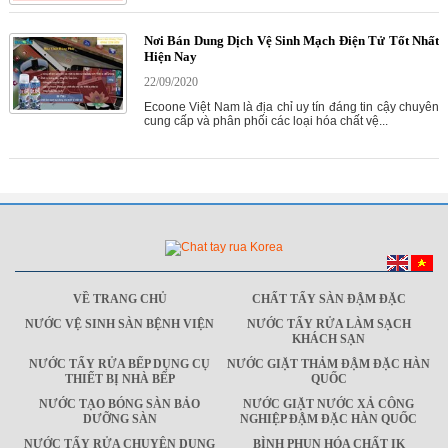
Nơi Bán Dung Dịch Vệ Sinh Mạch Điện Tử Tốt Nhất
Hiện Nay
22/09/2020
Ecoone Việt Nam là địa chỉ uy tín đáng tin cậy chuyên
cung cấp và phân phối các loại hóa chất vệ...
VỀ TRANG CHỦ
CHẤT TẨY SÀN ĐẬM ĐẶC
NƯỚC VỆ SINH SÀN BỆNH VIỆN
NƯỚC TẨY RỬA LÀM SẠCH
KHÁCH SẠN
NƯỚC TẨY RỬA BẾP DỤNG CỤ
NƯỚC GIẶT THẢM ĐẬM ĐẶC HÀN
THIẾT BỊ NHÀ BẾP
QUỐC
NƯỚC TẠO BÓNG SÀN BẢO
NƯỚC GIẶT NƯỚC XẢ CÔNG
DƯỠNG SÀN
NGHIỆP ĐẬM ĐẶC HÀN QUỐC
NƯỚC TẨY RỬA CHUYÊN DỤNG
BÌNH PHUN HÓA CHẤT IK