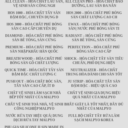
ALL CLEAN – HÓA CHẤT LAU SÀN,
ALL CLEAN PRO – HÓA CHẤT BẢO
VỆ SINH SÀN CÔNG NGH
DƯỠNG, LAU SÀN ĐA NĂN
HOS 1000 – HÓA CHẤT TẨY SÀN
HOS 2000 – HÓA CHẤT PHỦ BÓNG
ĐẬM ĐẶC, CHUYÊN DỤNG D
SÀN CHẤT LƯỢNG CAO CH
HOS 3000 – HÓA CHẤT PHỦ BÓNG
EWAX – HÓA CHẤT PHỦ BÓNG
SÀN CAO CẤP CHUYÊN DỤ
SÀN| NƯỚC PHỦ BÓNG SÀN TI
DIAMOND – HÓA CHẤT PHỦ BÓNG
RADIANT – HÓA CHẤT PHỦ BÓNG
SÀN BÊ TÔNG, SÀN CỨNG
SÀN BÊ TÔNG, SÀN CỨNG
PREMIUM – HÓA CHẤT PHỦ BÓNG
PERFECTION – HÓA CHẤT PHỦ
SÀN NHẬP KHẨU HÀN QUỐC
BÓNG SÀN CAO CẤP
BREATH WOOD – HÓA CHẤT PHỦ
SHOCK - HÓA CHẤT TẨY SÀN TIÊU
BÓNG SÀN GỖ CHẤT LƯỢNG
CHUẨN, PHỔ DỤNG HIỆN
QUICK TIME - HÓA CHẤT TẨY SÀN
NEUTRALIZER - HÓA CHẤT
ĐẬM ĐẶC CHẤT LƯỢNG C
TRUNG HÒA DÀNH CHO SÀN TỐT
PUSH OUT - HÓA CHẤT BÓC SÀN,
JU STRIP - HÓA CHẤT TẨY SÀN
TẨY SÀN CAO CẤP, ÍT Đ
ĐẬM ĐẶC - HIỆU QUẢ CAO
CHẤT VỆ SINH LÀM SẠCH NHÀ
CHẤT VỆ SINH GIA DỤNG HIỆU
BẾP TỐT NHẤT CỦA MALPYO
QUẢ NHẤT CỦA MALPYO
CHẤT VỆ SINH TOÀ NHÀ, VỆ SINH
BHẤT GIẶT LÀ TỐT NHẤT, ĐẦY ĐỦ
CÔNG NGHIỆP MALPYO
NHẤT CỦA MALPYO
NƯỚC RỬA TAY HIỆU QUẢ| DUNG
FULL BỘ CHẤT TẨY RỬA LÀM
DỊCH RỬA TAY MALPYO
SẠCH MALPYO KOREA
PHỤ GIA SILICONE ILSIN MADE IN