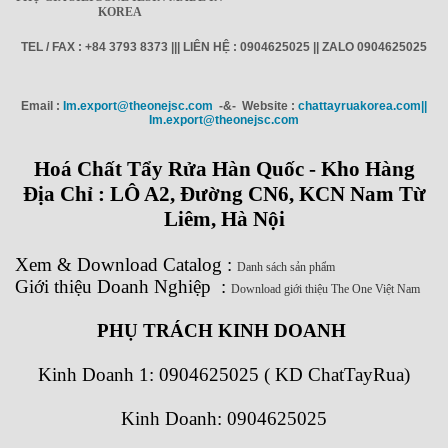
KOREA
TEL / FAX : +84 3793 8373 ||| LIÊN HỆ : 0904625025 || ZALO 0904625025
Email :
Im.export@theonejsc.com
-&- Website :
chattayruakorea.com||
Im.export@theonejsc.com
Hoá Chất Tẩy Rửa Hàn Quốc - Kho Hàng
Địa Chỉ : LÔ A2, Đường CN6, KCN Nam Từ
Liêm, Hà Nội
Xem
&
Download
Catalog
:
Danh sách sản phẩm
Giới thiệu Doanh Nghiệp
:
Download giới thiệu The One Việt Nam
PHỤ TRÁCH KINH DOANH
Kinh Doanh 1:
0904625025 ( KD ChatTayRua)
Kinh Doanh: 0904625025