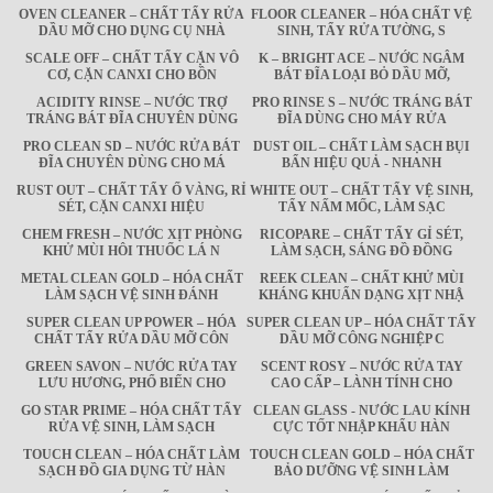
OVEN CLEANER – CHẤT TẨY RỬA
FLOOR CLEANER – HÓA CHẤT VỆ
DẦU MỠ CHO DỤNG CỤ NHÀ
SINH, TẨY RỬA TƯỜNG, S
SCALE OFF – CHẤT TẨY CẶN VÔ
K – BRIGHT ACE – NƯỚC NGÂM
CƠ, CẶN CANXI CHO BỒN
BÁT ĐĨA LOẠI BỎ DẦU MỠ,
ACIDITY RINSE – NƯỚC TRỢ
PRO RINSE S – NƯỚC TRÁNG BÁT
TRÁNG BÁT ĐĨA CHUYÊN DÙNG
ĐĨA DÙNG CHO MÁY RỬA
PRO CLEAN SD – NƯỚC RỬA BÁT
DUST OIL – CHẤT LÀM SẠCH BỤI
ĐĨA CHUYÊN DÙNG CHO MÁ
BẨN HIỆU QUẢ - NHANH
RUST OUT – CHẤT TẨY Ố VÀNG, RỈ
WHITE OUT – CHẤT TẨY VỆ SINH,
SÉT, CẶN CANXI HIỆU
TẨY NẤM MỐC, LÀM SẠC
CHEM FRESH – NƯỚC XỊT PHÒNG
RICOPARE – CHẤT TẨY GỈ SÉT,
KHỬ MÙI HÔI THUỐC LÁ N
LÀM SẠCH, SÁNG ĐỒ ĐỒNG
METAL CLEAN GOLD – HÓA CHẤT
REEK CLEAN – CHẤT KHỬ MÙI
LÀM SẠCH VỆ SINH ĐÁNH
KHÁNG KHUẨN DẠNG XỊT NHẬ
SUPER CLEAN UP POWER – HÓA
SUPER CLEAN UP – HÓA CHẤT TẨY
CHẤT TẨY RỬA DẦU MỠ CÔN
DẦU MỠ CÔNG NGHIỆP C
GREEN SAVON – NƯỚC RỬA TAY
SCENT ROSY – NƯỚC RỬA TAY
LƯU HƯƠNG, PHỔ BIẾN CHO
CAO CẤP – LÀNH TÍNH CHO
GO STAR PRIME – HÓA CHẤT TẨY
CLEAN GLASS - NƯỚC LAU KÍNH
RỬA VỆ SINH, LÀM SẠCH
CỰC TỐT NHẬP KHẨU HÀN
TOUCH CLEAN – HÓA CHẤT LÀM
TOUCH CLEAN GOLD – HÓA CHẤT
SẠCH ĐỒ GIA DỤNG TỪ HÀN
BẢO DƯỠNG VỆ SINH LÀM