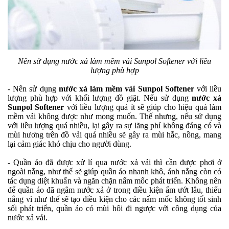
Nên sử dụng nước xả làm mềm vải Sunpol Softener với liều
lượng phù hợp
- Nên sử dụng
nước xả làm mềm vải Sunpol Softener
với liều
lượng phù hợp với khối lượng đồ giặt. Nếu sử dụng
nước xả
Sunpol Softener
với liều lượng quá ít sẽ giúp cho hiệu quả làm
mềm vải không được như mong muốn. Thế nhưng, nếu sử dụng
với liều lượng quá nhiều, lại gây ra sự lãng phí không đáng có và
mùi hương trên đồ vải quá nhiều sẽ gây ra mùi hắc, nồng, mang
lại cảm giác khó chịu cho người dùng.
- Quần áo đã được xử lí qua nước xả vải thì cần được phơi ở
ngoài nắng, như thế sẽ giúp quần áo nhanh khô, ánh nắng còn có
tác dụng diệt khuẩn và ngăn chặn nấm mốc phát triển. Không nên
để quần áo đã ngâm nước xả ở trong điều kiện ẩm ướt lâu, thiếu
nắng vì như thế sẽ tạo điều kiện cho các nấm mốc không tốt sinh
sối phát triển, quần áo có mùi hôi đi ngược với công dụng của
nước xả vải.