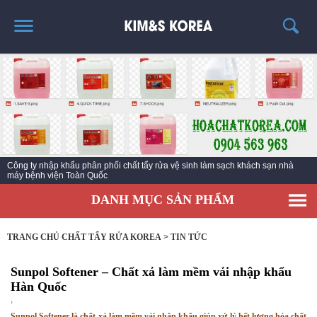
TRANG CHỦ
GIỚI THIỆU
THÔNG TIN SẢN PHẨM
TIN TỨC
Công ty nhập khẩu phân phối chất tẩy rửa vệ sinh làm sạch khách sạn nhà
LIÊN HỆ
máy bệnh viện Toàn Quốc
DANH MỤC SẢN PHẨM
TRANG CHỦ CHẤT TẨY RỬA KOREA
>
TIN TỨC
Sunpol Softener – Chất xả làm mềm vải nhập khẩu
Hàn Quốc
,
Sunpol Softener là chất xả làm mềm vải nhập khẩu giúp xử lý hết lượng hóa chất