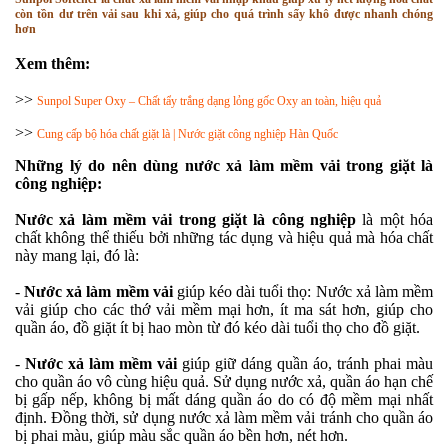
còn tồn dư trên vải sau khi xả, giúp cho quá trình sấy khô được nhanh chóng
hơn
Xem thêm:
>>
Sunpol Super Oxy – Chất tẩy trắng dạng lỏng gốc Oxy an toàn, hiệu quả
>>
Cung cấp bộ hóa chất giặt là | Nước giặt công nghiệp Hàn Quốc
Những lý do nên dùng nước xả làm mềm vải trong giặt là
công nghiệp:
Nước xả làm mềm vải trong giặt là công nghiệp
là một hóa
chất không thể thiếu bởi những tác dụng và hiệu quả mà hóa chất
này mang lại, đó là:
-
Nước xả làm mềm vải
giúp kéo dài tuổi thọ: Nước xả làm mềm
vải giúp cho các thớ vải mềm mại hơn, ít ma sát hơn, giúp cho
quần áo, đồ giặt ít bị hao mòn từ đó kéo dài tuổi thọ cho đồ giặt.
-
Nước xả làm mềm vải
giúp giữ dáng quần áo, tránh phai màu
cho quần áo vô cùng hiệu quả. Sử dụng nước xả, quần áo hạn chế
bị gấp nếp, không bị mất dáng quần áo do có độ mềm mại nhất
định. Đồng thời, sử dụng nước xả làm mềm vải tránh cho quần áo
bị phai màu, giúp màu sắc quần áo bền hơn, nét hơn.