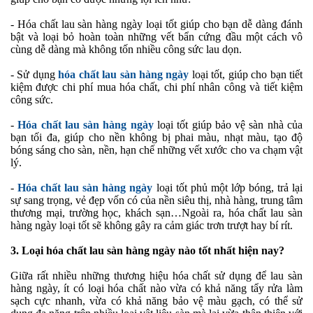
-
Hóa chất lau sàn hàng ngày loại tốt giúp cho bạn dễ dàng đánh
bật và loại bỏ hoàn toàn những vết bẩn cứng đầu một cách vô
cùng dễ dàng mà không tốn nhiều công sức lau dọn.
-
Sử dụng
hóa chất lau sàn hàng ngày
loại tốt, giúp cho bạn tiết
kiệm được chi phí mua hóa chất, chi phí nhân công và tiết kiệm
công sức.
-
Hóa chất lau sàn hàng ngày
loại tốt giúp bảo vệ sàn nhà của
bạn tối đa, giúp cho nền không bị phai màu, nhạt màu, tạo độ
bóng sáng cho sàn, nền, hạn chế những vết xước cho va chạm vật
lý.
-
Hóa chất lau sàn hàng ngày
loại tốt phủ một lớp bóng, trả lại
sự sang trọng, vẻ đẹp vốn có của nền siêu thị, nhà hàng, trung tâm
thương mại, trường học, khách sạn…Ngoài ra, hóa chất lau sàn
hàng ngày loại tốt sẽ không gây ra cảm giác trơn trượt hay bí rít.
3.
Loại hóa chất lau sàn hàng ngày nào tốt nhất hiện nay?
Giữa rất nhiều những thương hiệu hóa chất sử dụng để lau sàn
hàng ngày, ít có loại hóa chất nào vừa có khả năng tẩy rửa làm
sạch cực nhanh, vừa có khả năng bảo vệ màu gạch, có thể sử