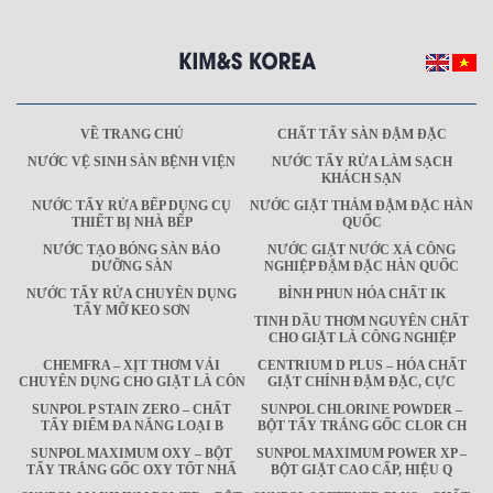
VỀ TRANG CHỦ
CHẤT TẨY SÀN ĐẬM ĐẶC
NƯỚC VỆ SINH SÀN BỆNH VIỆN
NƯỚC TẨY RỬA LÀM SẠCH
KHÁCH SẠN
NƯỚC TẨY RỬA BẾP DỤNG CỤ
NƯỚC GIẶT THẢM ĐẬM ĐẶC HÀN
THIẾT BỊ NHÀ BẾP
QUỐC
NƯỚC TẠO BÓNG SÀN BẢO
NƯỚC GIẶT NƯỚC XẢ CÔNG
DƯỠNG SÀN
NGHIỆP ĐẬM ĐẶC HÀN QUỐC
NƯỚC TẨY RỬA CHUYÊN DỤNG
BÌNH PHUN HÓA CHẤT IK
TẨY MỠ KEO SƠN
TINH DẦU THƠM NGUYÊN CHẤT
CHO GIẶT LÀ CÔNG NGHIỆP
CHEMFRA – XỊT THƠM VẢI
CENTRIUM D PLUS – HÓA CHẤT
CHUYÊN DỤNG CHO GIẶT LÀ CÔN
GIẶT CHÍNH ĐẬM ĐẶC, CỰC
SUNPOL P STAIN ZERO – CHẤT
SUNPOL CHLORINE POWDER –
TẨY ĐIỂM ĐA NĂNG LOẠI B
BỘT TẨY TRẮNG GỐC CLOR CH
SUNPOL MAXIMUM OXY – BỘT
SUNPOL MAXIMUM POWER XP –
TẨY TRẮNG GỐC OXY TỐT NHẤ
BỘT GIẶT CAO CẤP, HIỆU Q