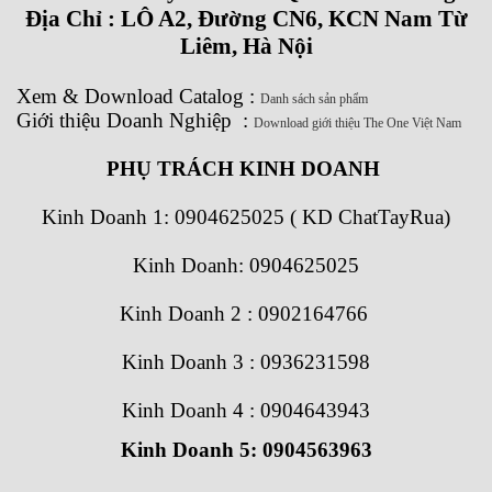
Địa Chỉ : LÔ A2, Đường CN6, KCN Nam Từ
Liêm, Hà Nội
Xem
&
Download
Catalog
:
Danh sách sản phẩm
Giới thiệu Doanh Nghiệp
:
Download giới thiệu The One Việt Nam
PHỤ TRÁCH KINH DOANH
Kinh Doanh 1:
0904625025 ( KD ChatTayRua)
Kinh Doanh: 0904625025
Kinh Doanh 2 : 0902164766
Kinh Doanh 3 : 0936231598
Kinh Doanh 4 : 0904643943
Kinh Doanh 5: 0904563963