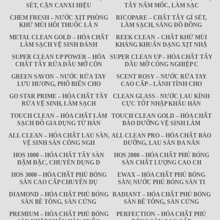
SÉT, CẶN CANXI HIỆU
TẨY NẤM MỐC, LÀM SẠC
CHEM FRESH – NƯỚC XỊT PHÒNG
RICOPARE – CHẤT TẨY GỈ SÉT,
KHỬ MÙI HÔI THUỐC LÁ N
LÀM SẠCH, SÁNG ĐỒ ĐỒNG
METAL CLEAN GOLD – HÓA CHẤT
REEK CLEAN – CHẤT KHỬ MÙI
LÀM SẠCH VỆ SINH ĐÁNH
KHÁNG KHUẨN DẠNG XỊT NHẬ
SUPER CLEAN UP POWER – HÓA
SUPER CLEAN UP – HÓA CHẤT TẨY
CHẤT TẨY RỬA DẦU MỠ CÔN
DẦU MỠ CÔNG NGHIỆP C
GREEN SAVON – NƯỚC RỬA TAY
SCENT ROSY – NƯỚC RỬA TAY
LƯU HƯƠNG, PHỔ BIẾN CHO
CAO CẤP – LÀNH TÍNH CHO
GO STAR PRIME – HÓA CHẤT TẨY
CLEAN GLASS - NƯỚC LAU KÍNH
RỬA VỆ SINH, LÀM SẠCH
CỰC TỐT NHẬP KHẨU HÀN
TOUCH CLEAN – HÓA CHẤT LÀM
TOUCH CLEAN GOLD – HÓA CHẤT
SẠCH ĐỒ GIA DỤNG TỪ HÀN
BẢO DƯỠNG VỆ SINH LÀM
ALL CLEAN – HÓA CHẤT LAU SÀN,
ALL CLEAN PRO – HÓA CHẤT BẢO
VỆ SINH SÀN CÔNG NGH
DƯỠNG, LAU SÀN ĐA NĂN
HOS 1000 – HÓA CHẤT TẨY SÀN
HOS 2000 – HÓA CHẤT PHỦ BÓNG
ĐẬM ĐẶC, CHUYÊN DỤNG D
SÀN CHẤT LƯỢNG CAO CH
HOS 3000 – HÓA CHẤT PHỦ BÓNG
EWAX – HÓA CHẤT PHỦ BÓNG
SÀN CAO CẤP CHUYÊN DỤ
SÀN| NƯỚC PHỦ BÓNG SÀN TI
DIAMOND – HÓA CHẤT PHỦ BÓNG
RADIANT – HÓA CHẤT PHỦ BÓNG
SÀN BÊ TÔNG, SÀN CỨNG
SÀN BÊ TÔNG, SÀN CỨNG
PREMIUM – HÓA CHẤT PHỦ BÓNG
PERFECTION – HÓA CHẤT PHỦ