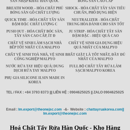
SÀN NHẬP KHẨU HÀN QUỐC
BÓNG SÀN CAO CẤP
BREATH WOOD – HÓA CHẤT PHỦ
SHOCK - HÓA CHẤT TẨY SÀN TIÊU
BÓNG SÀN GỖ CHẤT LƯỢNG
CHUẨN, PHỔ DỤNG HIỆN
QUICK TIME - HÓA CHẤT TẨY SÀN
NEUTRALIZER - HÓA CHẤT
ĐẬM ĐẶC CHẤT LƯỢNG C
TRUNG HÒA DÀNH CHO SÀN TỐT
PUSH OUT - HÓA CHẤT BÓC SÀN,
JU STRIP - HÓA CHẤT TẨY SÀN
TẨY SÀN CAO CẤP, ÍT Đ
ĐẬM ĐẶC - HIỆU QUẢ CAO
CHẤT VỆ SINH LÀM SẠCH NHÀ
CHẤT VỆ SINH GIA DỤNG HIỆU
BẾP TỐT NHẤT CỦA MALPYO
QUẢ NHẤT CỦA MALPYO
CHẤT VỆ SINH TOÀ NHÀ, VỆ SINH
BHẤT GIẶT LÀ TỐT NHẤT, ĐẦY ĐỦ
CÔNG NGHIỆP MALPYO
NHẤT CỦA MALPYO
NƯỚC RỬA TAY HIỆU QUẢ| DUNG
FULL BỘ CHẤT TẨY RỬA LÀM
DỊCH RỬA TAY MALPYO
SẠCH MALPYO KOREA
PHỤ GIA SILICONE ILSIN MADE IN
KOREA
TEL / FAX : +84 3793 8373 ||| LIÊN HỆ : 0904625025 || ZALO 0904625025
Email :
Im.export@theonejsc.com
-&- Website :
chattayruakorea.com||
Im.export@theonejsc.com
Hoá Chất Tẩy Rửa Hàn Quốc - Kho Hàng