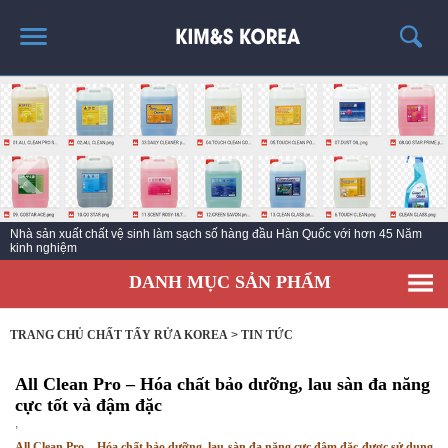
TRANG CHỦ
GIỚI THIỆU
THÔNG TIN SẢN PHẨM
TIN TỨC
Nhà sản xuất chất vệ sinh làm sạch số hàng đầu Hàn Quốc với hơn 45 Năm
LIÊN HỆ
kinh nghiệm
DANH MỤC SẢN PHẨM
TRANG CHỦ CHẤT TẨY RỬA KOREA
>
TIN TỨC
All Clean Pro – Hóa chất bảo dưỡng, lau sàn đa năng
cực tốt và đậm đặc
,
All Clean Pro – Hóa chất bảo dưỡng, lau sàn đa năng cực đậm đặc được sử dụng