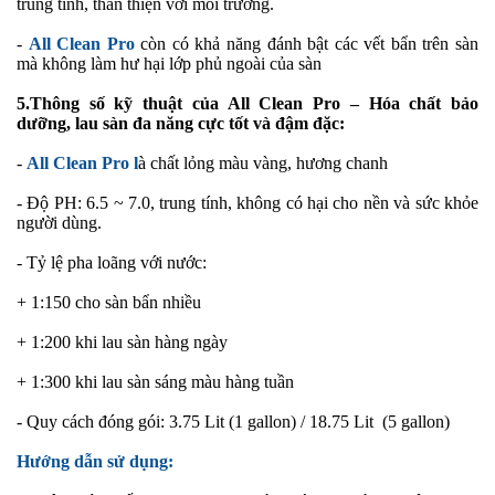
trung tính, thân thiện với môi trường.
-
All Clean Pro
còn có khả năng đánh bật các vết bẩn trên sàn
mà không làm hư hại lớp phủ ngoài của sàn
5.
Thông số kỹ thuật của All Clean Pro – Hóa chất bảo
dưỡng, lau sàn đa năng cực tốt và đậm đặc:
-
All Clean Pro l
à chất lỏng màu vàng, hương chanh
- Độ PH: 6.5 ~ 7.0, trung tính, không có hại cho nền và sức khỏe
người dùng.
- Tỷ lệ pha loãng với nước:
+ 1:150 cho sàn bẩn nhiều
+ 1:200 khi lau sàn hàng ngày
+ 1:300 khi lau sàn sáng màu hàng tuần
-
Quy cách đóng gói: 3.75 Lit (1 gallon) / 18.75 Lit (5 gallon)
Hướng dẫn sử dụng: