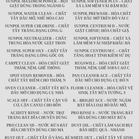
SUNPOL MAXIMUM POWER – BỘT
SUNPOL SOFTENER PLUS – CHẤT
GIẶT DÙNG TRONG NGÀNH G
XẢ LÀM MỀM VẢI ĐẬM ĐẶC
SUNPOL WATER CLEAN – CHẤT
SUNPOL PREWASH – HÓA CHẤT
TẨY DẦU MỠ, NHŨ HÓA CAO
TẨY DẦU MỠ TRÊN ĐỒ VẢI C
SUNPOL SUPER CHLORINE – CHẤT
SUNPOL CENTRIUM D – NƯỚC
TẨY TRẮNG DẠNG LỎNG G
GIẶT CHÍNH | HÓA CHẤT GIẶ
SUNPOL NEUTRALIZER – CHẤT
SUNPOL SOFTENER – CHẤT XẢ
TRUNG HÒA NƯỚC GIẶT TRON
LÀM MỀM VẢI NHẬP KHẨU HÀ
SUNPOL SUPER OXY – CHẤT TẨY
SUNPOL CENTRIUM C – CHẤT
TRẮNG DẠNG LỎNG GỐC OX
TĂNG HOẠT TÍNH KIỀM SỬ DỤ
CARPET CLEAN – HÓA CHẤT GIẶT
RUGSWILL – HÓA CHẤT GIẶT
THẢM, NỆM, GHẾ THÔNG
THẢM, NỆM, GHẾ SOFA CAO C
SPOT STAIN REMOVER – HÓA
PAN CLEANER ACE – CHẤT TẨY
CHẤT TẨY ĐIỂM CHO THẢM, N
DẦU MỠ CHO DỤNG CỤ ĐỒ N
OVEN CLEANER – CHẤT TẨY RỬA
FLOOR CLEANER – HÓA CHẤT VỆ
DẦU MỠ CHO DỤNG CỤ NHÀ
SINH, TẨY RỬA TƯỜNG, S
SCALE OFF – CHẤT TẨY CẶN VÔ
K – BRIGHT ACE – NƯỚC NGÂM
CƠ, CẶN CANXI CHO BỒN
BÁT ĐĨA LOẠI BỎ DẦU MỠ,
ACIDITY RINSE – NƯỚC TRỢ
PRO RINSE S – NƯỚC TRÁNG BÁT
TRÁNG BÁT ĐĨA CHUYÊN DÙNG
ĐĨA DÙNG CHO MÁY RỬA
PRO CLEAN SD – NƯỚC RỬA BÁT
DUST OIL – CHẤT LÀM SẠCH BỤI
ĐĨA CHUYÊN DÙNG CHO MÁ
BẨN HIỆU QUẢ - NHANH
RUST OUT – CHẤT TẨY Ố VÀNG, RỈ
WHITE OUT – CHẤT TẨY VỆ SINH,