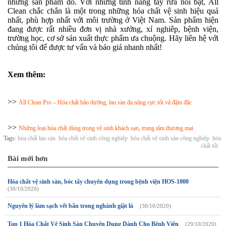
những sản phẩm đó. Với những tính năng tẩy rửa nổi bật, All
Clean chắc chắn là một trong những hóa chất vệ sinh hiệu quả
nhất, phù hợp nhất với môi trường ở Việt Nam. Sản phẩm hiện
đang được rất nhiều đơn vị nhà xưởng, xí nghiêp, bệnh viện,
trường học, cơ sở sản xuất thực phẩm ưa chuộng. Hãy liên hệ với
chúng tôi để được tư vấn và báo giá nhanh nhất!
Xem thêm:
>>
All Clean Pro – Hóa chất bảo dưỡng, lau sàn đa năng cực tốt và đậm đặc
>>
Những loại hóa chất dùng trong vệ sinh khách sạn, trung tâm thương mại
Tags:
hóa chất lau sàn
hóa chất vệ sinh công nghiệp
hóa chất vệ sinh sàn công nghiệp
hóa
chất tốt
Bài mới hơn
Hóa chất vệ sinh sàn, bóc tẩy chuyên dụng trong bệnh viện HOS-1000
(30/10/2020)
Nguyên lý làm sạch vết bẩn trong nghành giặt là
(30/10/2020)
Top 1 Hóa Chất Vệ Sinh Sàn Chuyên Dụng Dành Cho Bệnh Viện
(29/10/2020)