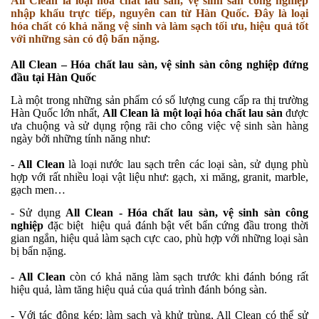
All Clean là loại hóa chất lau sàn, vệ sinh sàn công nghiệp
nhập khẩu trực tiếp, nguyên can từ Hàn Quốc. Đây là loại
hóa chất có khả năng vệ sinh và làm sạch tối ưu, hiệu quả tốt
với những sàn có độ bẩn nặng.
All Clean – Hóa chất lau sàn, vệ sinh sàn công nghiệp đứng
đầu tại Hàn Quốc
Là một trong những sản phẩm có số lượng cung cấp ra thị trường
Hàn Quốc lớn nhất,
All Clean là một loại hóa chất lau sàn
được
ưa chuộng và sử dụng rộng rãi cho công việc vệ sinh sàn hàng
ngày bởi những tính năng như:
-
All Clean
là loại nước lau sạch trên các loại sàn, sử dụng phù
hợp với rất nhiều loại vật liệu như: gạch, xi măng, granit, marble,
gạch men…
- Sử dụng
All Clean - Hóa chất lau sàn, vệ sinh sàn công
nghiệp
đặc biệt hiệu quả đánh bật vết bẩn cứng đầu trong thời
gian ngắn, hiệu quả làm sạch cực cao, phù hợp với những loại sàn
bị bẩn nặng.
-
All Clean
còn có khả năng làm sạch trước khi đánh bóng rất
hiệu quả, làm tăng hiệu quả của quá trình đánh bóng sàn.
- Với tác động kép: làm sạch và khử trùng, All Clean có thể sử