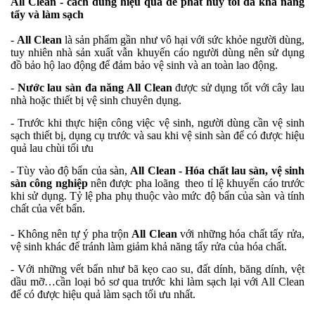
All Clean - cách dùng hiệu quả để phát huy tối đa khả năng
tẩy và làm sạch
-
All Clean
là sản phẩm gần như vô hại với sức khỏe người dùng,
tuy nhiên nhà sản xuất vẫn khuyến cáo người dùng nên sử dụng
đồ bảo hộ lao động để đảm bảo vệ sinh và an toàn lao động.
-
Nước lau sàn đa năng All Clean
được sử dụng tốt với cây lau
nhà hoặc thiết bị vệ sinh chuyên dụng.
- Trước khi thực hiện công việc vệ sinh, người dùng cần vệ sinh
sạch thiết bị, dụng cụ trước và sau khi vệ sinh sàn để có được hiệu
quả lau chùi tối ưu
- Tùy vào độ bẩn của sàn,
All Clean - Hóa chất lau sàn, vệ sinh
sàn công nghiệp
nên được pha loãng theo tỉ lệ khuyến cáo trước
khi sử dụng. Tỷ lệ pha phụ thuộc vào mức độ bẩn của sàn và tính
chất của vết bẩn.
- Không nên tự ý pha trộn
All Clean
với những hóa chất tẩy rửa,
vệ sinh khác để tránh làm giảm khả năng tẩy rửa của hóa chất.
- Với những vết bẩn như bã kẹo cao su, đất dính, băng dính, vệt
dầu mỡ…cần loại bỏ sơ qua trước khi làm sạch lại với All Clean
để có được hiệu quả làm sạch tối ưu nhất.