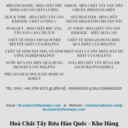
BREATH WOOD – HÓA CHẤT PHỦ
SHOCK - HÓA CHẤT TẨY SÀN TIÊU
BÓNG SÀN GỖ CHẤT LƯỢNG
CHUẨN, PHỔ DỤNG HIỆN
QUICK TIME - HÓA CHẤT TẨY SÀN
NEUTRALIZER - HÓA CHẤT
ĐẬM ĐẶC CHẤT LƯỢNG C
TRUNG HÒA DÀNH CHO SÀN TỐT
PUSH OUT - HÓA CHẤT BÓC SÀN,
JU STRIP - HÓA CHẤT TẨY SÀN
TẨY SÀN CAO CẤP, ÍT Đ
ĐẬM ĐẶC - HIỆU QUẢ CAO
CHẤT VỆ SINH LÀM SẠCH NHÀ
CHẤT VỆ SINH GIA DỤNG HIỆU
BẾP TỐT NHẤT CỦA MALPYO
QUẢ NHẤT CỦA MALPYO
CHẤT VỆ SINH TOÀ NHÀ, VỆ SINH
BHẤT GIẶT LÀ TỐT NHẤT, ĐẦY ĐỦ
CÔNG NGHIỆP MALPYO
NHẤT CỦA MALPYO
NƯỚC RỬA TAY HIỆU QUẢ| DUNG
FULL BỘ CHẤT TẨY RỬA LÀM
DỊCH RỬA TAY MALPYO
SẠCH MALPYO KOREA
PHỤ GIA SILICONE ILSIN MADE IN
KOREA
TEL / FAX : +84 3793 8373 ||| LIÊN HỆ : 0904625025 || ZALO 0904625025
Email :
Im.export@theonejsc.com
-&- Website :
chattayruakorea.com||
Im.export@theonejsc.com
Hoá Chất Tẩy Rửa Hàn Quốc - Kho Hàng