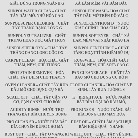
GIẶT DÙNG TRONG NGÀNH G
XẢ LÀM MỀM VẢI ĐẬM ĐẶC
SUNPOL WATER CLEAN – CHẤT
SUNPOL PREWASH – HÓA CHẤT
TẨY DẦU MỠ, NHŨ HÓA CAO
TẨY DẦU MỠ TRÊN ĐỒ VẢI C
SUNPOL SUPER CHLORINE – CHẤT
SUNPOL CENTRIUM D – NƯỚC
TẨY TRẮNG DẠNG LỎNG G
GIẶT CHÍNH | HÓA CHẤT GIẶ
SUNPOL NEUTRALIZER – CHẤT
SUNPOL SOFTENER – CHẤT XẢ
TRUNG HÒA NƯỚC GIẶT TRON
LÀM MỀM VẢI NHẬP KHẨU HÀ
SUNPOL SUPER OXY – CHẤT TẨY
SUNPOL CENTRIUM C – CHẤT
TRẮNG DẠNG LỎNG GỐC OX
TĂNG HOẠT TÍNH KIỀM SỬ DỤ
CARPET CLEAN – HÓA CHẤT GIẶT
RUGSWILL – HÓA CHẤT GIẶT
THẢM, NỆM, GHẾ THÔNG
THẢM, NỆM, GHẾ SOFA CAO C
SPOT STAIN REMOVER – HÓA
PAN CLEANER ACE – CHẤT TẨY
CHẤT TẨY ĐIỂM CHO THẢM, N
DẦU MỠ CHO DỤNG CỤ ĐỒ N
OVEN CLEANER – CHẤT TẨY RỬA
FLOOR CLEANER – HÓA CHẤT VỆ
DẦU MỠ CHO DỤNG CỤ NHÀ
SINH, TẨY RỬA TƯỜNG, S
SCALE OFF – CHẤT TẨY CẶN VÔ
K – BRIGHT ACE – NƯỚC NGÂM
CƠ, CẶN CANXI CHO BỒN
BÁT ĐĨA LOẠI BỎ DẦU MỠ,
ACIDITY RINSE – NƯỚC TRỢ
PRO RINSE S – NƯỚC TRÁNG BÁT
TRÁNG BÁT ĐĨA CHUYÊN DÙNG
ĐĨA DÙNG CHO MÁY RỬA
PRO CLEAN SD – NƯỚC RỬA BÁT
DUST OIL – CHẤT LÀM SẠCH BỤI
ĐĨA CHUYÊN DÙNG CHO MÁ
BẨN HIỆU QUẢ - NHANH
RUST OUT – CHẤT TẨY Ố VÀNG, RỈ
WHITE OUT – CHẤT TẨY VỆ SINH,