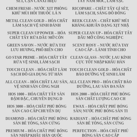
SÉT, CẶN CANXI HIỆU
TẨY NẤM MỐC, LÀM SẠC
CHEM FRESH – NƯỚC XỊT PHÒNG
RICOPARE – CHẤT TẨY GỈ SÉT,
KHỬ MÙI HÔI THUỐC LÁ N
LÀM SẠCH, SÁNG ĐỒ ĐỒNG
METAL CLEAN GOLD – HÓA CHẤT
REEK CLEAN – CHẤT KHỬ MÙI
LÀM SẠCH VỆ SINH ĐÁNH
KHÁNG KHUẨN DẠNG XỊT NHẬ
SUPER CLEAN UP POWER – HÓA
SUPER CLEAN UP – HÓA CHẤT TẨY
CHẤT TẨY RỬA DẦU MỠ CÔN
DẦU MỠ CÔNG NGHIỆP C
GREEN SAVON – NƯỚC RỬA TAY
SCENT ROSY – NƯỚC RỬA TAY
LƯU HƯƠNG, PHỔ BIẾN CHO
CAO CẤP – LÀNH TÍNH CHO
GO STAR PRIME – HÓA CHẤT TẨY
CLEAN GLASS - NƯỚC LAU KÍNH
RỬA VỆ SINH, LÀM SẠCH
CỰC TỐT NHẬP KHẨU HÀN
TOUCH CLEAN – HÓA CHẤT LÀM
TOUCH CLEAN GOLD – HÓA CHẤT
SẠCH ĐỒ GIA DỤNG TỪ HÀN
BẢO DƯỠNG VỆ SINH LÀM
ALL CLEAN – HÓA CHẤT LAU SÀN,
ALL CLEAN PRO – HÓA CHẤT BẢO
VỆ SINH SÀN CÔNG NGH
DƯỠNG, LAU SÀN ĐA NĂN
HOS 1000 – HÓA CHẤT TẨY SÀN
HOS 2000 – HÓA CHẤT PHỦ BÓNG
ĐẬM ĐẶC, CHUYÊN DỤNG D
SÀN CHẤT LƯỢNG CAO CH
HOS 3000 – HÓA CHẤT PHỦ BÓNG
EWAX – HÓA CHẤT PHỦ BÓNG
SÀN CAO CẤP CHUYÊN DỤ
SÀN| NƯỚC PHỦ BÓNG SÀN TI
DIAMOND – HÓA CHẤT PHỦ BÓNG
RADIANT – HÓA CHẤT PHỦ BÓNG
SÀN BÊ TÔNG, SÀN CỨNG
SÀN BÊ TÔNG, SÀN CỨNG
PREMIUM – HÓA CHẤT PHỦ BÓNG
PERFECTION – HÓA CHẤT PHỦ
SÀN NHẬP KHẨU HÀN QUỐC
BÓNG SÀN CAO CẤP