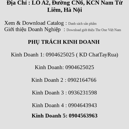
Địa Chỉ : LÔ A2, Đường CN6, KCN Nam Từ
Liêm, Hà Nội
Xem
&
Download
Catalog
:
Danh sách sản phẩm
Giới thiệu Doanh Nghiệp
:
Download giới thiệu The One Việt Nam
PHỤ TRÁCH KINH DOANH
Kinh Doanh 1:
0904625025 ( KD ChatTayRua)
Kinh Doanh: 0904625025
Kinh Doanh 2 : 0902164766
Kinh Doanh 3 : 0936231598
Kinh Doanh 4 : 0904643943
Kinh Doanh 5: 0904563963