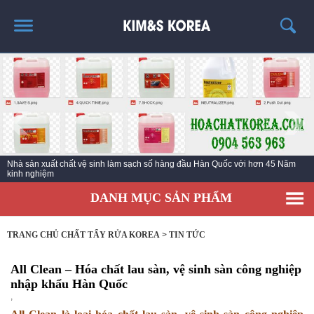
TRANG CHỦ
GIỚI THIỆU
THÔNG TIN SẢN PHẨM
TIN TỨC
Nhà sản xuất chất vệ sinh làm sạch số hàng đầu Hàn Quốc với hơn 45 Năm
LIÊN HỆ
kinh nghiệm
DANH MỤC SẢN PHẨM
TRANG CHỦ CHẤT TẨY RỬA KOREA
>
TIN TỨC
All Clean – Hóa chất lau sàn, vệ sinh sàn công nghiệp
nhập khẩu Hàn Quốc
,