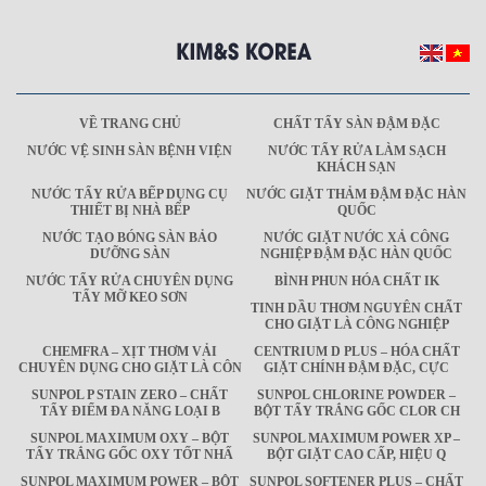
VỀ TRANG CHỦ
CHẤT TẨY SÀN ĐẬM ĐẶC
NƯỚC VỆ SINH SÀN BỆNH VIỆN
NƯỚC TẨY RỬA LÀM SẠCH
KHÁCH SẠN
NƯỚC TẨY RỬA BẾP DỤNG CỤ
NƯỚC GIẶT THẢM ĐẬM ĐẶC HÀN
THIẾT BỊ NHÀ BẾP
QUỐC
NƯỚC TẠO BÓNG SÀN BẢO
NƯỚC GIẶT NƯỚC XẢ CÔNG
DƯỠNG SÀN
NGHIỆP ĐẬM ĐẶC HÀN QUỐC
NƯỚC TẨY RỬA CHUYÊN DỤNG
BÌNH PHUN HÓA CHẤT IK
TẨY MỠ KEO SƠN
TINH DẦU THƠM NGUYÊN CHẤT
CHO GIẶT LÀ CÔNG NGHIỆP
CHEMFRA – XỊT THƠM VẢI
CENTRIUM D PLUS – HÓA CHẤT
CHUYÊN DỤNG CHO GIẶT LÀ CÔN
GIẶT CHÍNH ĐẬM ĐẶC, CỰC
SUNPOL P STAIN ZERO – CHẤT
SUNPOL CHLORINE POWDER –
TẨY ĐIỂM ĐA NĂNG LOẠI B
BỘT TẨY TRẮNG GỐC CLOR CH
SUNPOL MAXIMUM OXY – BỘT
SUNPOL MAXIMUM POWER XP –
TẨY TRẮNG GỐC OXY TỐT NHẤ
BỘT GIẶT CAO CẤP, HIỆU Q
SUNPOL MAXIMUM POWER – BỘT
SUNPOL SOFTENER PLUS – CHẤT