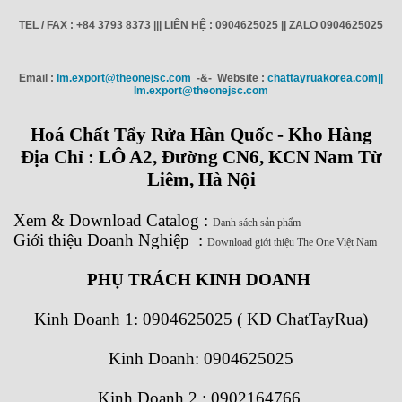
TEL / FAX : +84 3793 8373 ||| LIÊN HỆ : 0904625025 || ZALO 0904625025
Email :
Im.export@theonejsc.com
-&- Website :
chattayruakorea.com||
Im.export@theonejsc.com
Hoá Chất Tẩy Rửa Hàn Quốc - Kho Hàng
Địa Chỉ : LÔ A2, Đường CN6, KCN Nam Từ
Liêm, Hà Nội
Xem
&
Download
Catalog
:
Danh sách sản phẩm
Giới thiệu Doanh Nghiệp
:
Download giới thiệu The One Việt Nam
PHỤ TRÁCH KINH DOANH
Kinh Doanh 1:
0904625025 ( KD ChatTayRua)
Kinh Doanh: 0904625025
Kinh Doanh 2 : 0902164766