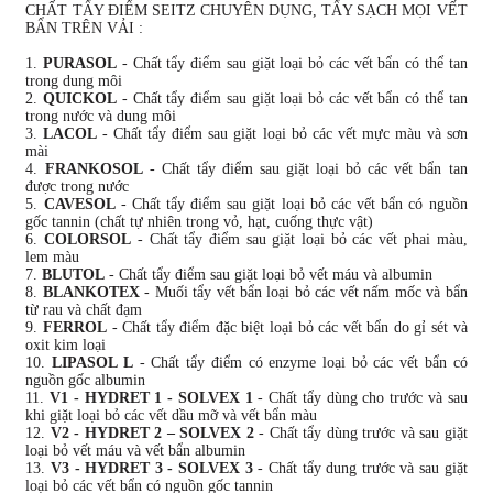
CHẤT TẨY ĐIỂM SEITZ CHUYÊN DỤNG, TẨY SẠCH MỌI VẾT
BẨN TRÊN VẢI :
1.
PURASOL
- Chất tẩy điểm sau giặt loại bỏ các vết bẩn có thể tan
trong dung môi
2.
QUICKOL
- Chất tẩy điểm sau giặt loại bỏ các vết bẩn có thể tan
trong nước và dung môi
3.
LACOL
- Chất tẩy điểm sau giặt loại bỏ các vết mực màu và sơn
mài
4.
FRANKOSOL
- Chất tẩy điểm sau giặt loại bỏ các vết bẩn tan
được trong nước
5.
CAVESOL
- Chất tẩy điểm sau giặt loại bỏ các vết bẩn có nguồn
gốc tannin (chất tự nhiên trong vỏ, hạt, cuống thực vật)
6.
COLORSOL
- Chất tẩy điểm sau giặt loại bỏ các vết phai màu,
lem màu
7.
BLUTOL
- Chất tẩy điểm sau giặt loại bỏ vết máu và albumin
8.
BLANKOTEX
- Muối tẩy vết bẩn loại bỏ các vết nấm mốc và bẩn
từ rau và chất đạm
9.
FERROL
- Chất tẩy điểm đặc biệt loại bỏ các vết bẩn do gỉ sét và
oxit kim loại
10.
LIPASOL L
- Chất tẩy điểm có enzyme loại bỏ các vết bẩn có
nguồn gốc albumin
11.
V1 - HYDRET 1 - SOLVEX 1
- Chất tẩy dùng cho trước và sau
khi giặt loại bỏ các vết dầu mỡ và vết bẩn màu
12.
V2 - HYDRET 2 – SOLVEX 2
- Chất tẩy dùng trước và sau giặt
loại bỏ vết máu và vết bẩn albumin
13.
V3 - HYDRET 3 - SOLVEX 3
- Chất tẩy dung trước và sau giặt
loại bỏ các vết bẩn có nguồn gốc tannin