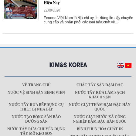
Hiện Nay
22/09/2020
Ecoone Việt Nam là địa chỉ uy tín đáng tin cậy chuyên
cung cấp và phân phối các loại hóa chất vệ...
VỀ TRANG CHỦ
CHẤT TẨY SÀN ĐẬM ĐẶC
NƯỚC VỆ SINH SÀN BỆNH VIỆN
NƯỚC TẨY RỬA LÀM SẠCH
KHÁCH SẠN
NƯỚC TẨY RỬA BẾP DỤNG CỤ
NƯỚC GIẶT THẢM ĐẬM ĐẶC HÀN
THIẾT BỊ NHÀ BẾP
QUỐC
NƯỚC TẠO BÓNG SÀN BẢO
NƯỚC GIẶT NƯỚC XẢ CÔNG
DƯỠNG SÀN
NGHIỆP ĐẬM ĐẶC HÀN QUỐC
NƯỚC TẨY RỬA CHUYÊN DỤNG
BÌNH PHUN HÓA CHẤT IK
TẨY MỠ KEO SƠN