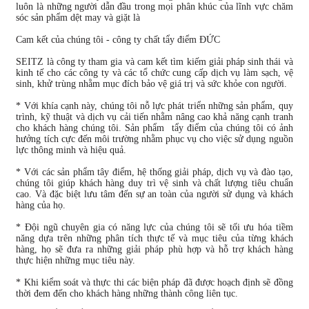
luôn là những người dẫn đầu trong mọi phân khúc của lĩnh vực chăm
sóc sản phẩm dệt may và giặt là
Cam kết của chúng tôi - công ty chất tẩy điểm ĐỨC
SEITZ là công ty tham gia và cam kết tìm kiếm giải pháp sinh thái và
kinh tế cho các công ty và các tổ chức cung cấp dịch vụ làm sạch, vệ
sinh, khử trùng nhằm mục đích bảo vệ giá trị và sức khỏe con người.
* Với khía cạnh này, chúng tôi nỗ lực phát triển những sản phẩm, quy
trình, kỹ thuật và dịch vụ cải tiến nhằm nâng cao khả năng cạnh tranh
cho khách hàng chúng tôi. Sản phẩm tẩy điểm của chúng tôi có ảnh
hưởng tích cực đến môi trường nhằm phục vụ cho việc sử dụng nguồn
lực thông minh và hiệu quả.
* Với các sản phẩm tây điểm, hệ thống giải pháp, dịch vụ và đào tạo,
chúng tôi giúp khách hàng duy trì vệ sinh và chất lượng tiêu chuẩn
cao. Và đặc biệt lưu tâm đến sự an toàn của người sử dụng và khách
hàng của họ.
* Đội ngũ chuyên gia có năng lực của chúng tôi sẽ tối ưu hóa tiềm
năng dựa trên những phân tích thực tế và mục tiêu của từng khách
hàng, họ sẽ đưa ra những giải pháp phù hợp và hỗ trợ khách hàng
thực hiện những mục tiêu này.
* Khi kiểm soát và thực thi các biện pháp đã được hoạch định sẽ đồng
thời đem đến cho khách hàng những thành công liên tục.