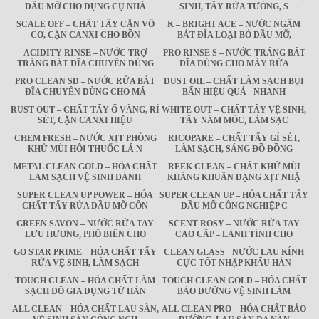
DẦU MỠ CHO DỤNG CỤ NHÀ
SINH, TẨY RỬA TƯỜNG, S
SCALE OFF – CHẤT TẨY CẶN VÔ
K – BRIGHT ACE – NƯỚC NGÂM
CƠ, CẶN CANXI CHO BỒN
BÁT ĐĨA LOẠI BỎ DẦU MỠ,
ACIDITY RINSE – NƯỚC TRỢ
PRO RINSE S – NƯỚC TRÁNG BÁT
TRÁNG BÁT ĐĨA CHUYÊN DÙNG
ĐĨA DÙNG CHO MÁY RỬA
PRO CLEAN SD – NƯỚC RỬA BÁT
DUST OIL – CHẤT LÀM SẠCH BỤI
ĐĨA CHUYÊN DÙNG CHO MÁ
BẨN HIỆU QUẢ - NHANH
RUST OUT – CHẤT TẨY Ố VÀNG, RỈ
WHITE OUT – CHẤT TẨY VỆ SINH,
SÉT, CẶN CANXI HIỆU
TẨY NẤM MỐC, LÀM SẠC
CHEM FRESH – NƯỚC XỊT PHÒNG
RICOPARE – CHẤT TẨY GỈ SÉT,
KHỬ MÙI HÔI THUỐC LÁ N
LÀM SẠCH, SÁNG ĐỒ ĐỒNG
METAL CLEAN GOLD – HÓA CHẤT
REEK CLEAN – CHẤT KHỬ MÙI
LÀM SẠCH VỆ SINH ĐÁNH
KHÁNG KHUẨN DẠNG XỊT NHẬ
SUPER CLEAN UP POWER – HÓA
SUPER CLEAN UP – HÓA CHẤT TẨY
CHẤT TẨY RỬA DẦU MỠ CÔN
DẦU MỠ CÔNG NGHIỆP C
GREEN SAVON – NƯỚC RỬA TAY
SCENT ROSY – NƯỚC RỬA TAY
LƯU HƯƠNG, PHỔ BIẾN CHO
CAO CẤP – LÀNH TÍNH CHO
GO STAR PRIME – HÓA CHẤT TẨY
CLEAN GLASS - NƯỚC LAU KÍNH
RỬA VỆ SINH, LÀM SẠCH
CỰC TỐT NHẬP KHẨU HÀN
TOUCH CLEAN – HÓA CHẤT LÀM
TOUCH CLEAN GOLD – HÓA CHẤT
SẠCH ĐỒ GIA DỤNG TỪ HÀN
BẢO DƯỠNG VỆ SINH LÀM
ALL CLEAN – HÓA CHẤT LAU SÀN,
ALL CLEAN PRO – HÓA CHẤT BẢO