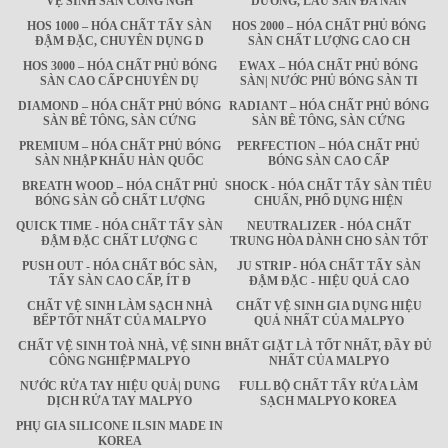
VỆ SINH SÀN CÔNG NGH
DƯỠNG, LAU SÀN ĐA NĂN
HOS 1000 – HÓA CHẤT TẨY SÀN
HOS 2000 – HÓA CHẤT PHỦ BÓNG
ĐẬM ĐẶC, CHUYÊN DỤNG D
SÀN CHẤT LƯỢNG CAO CH
HOS 3000 – HÓA CHẤT PHỦ BÓNG
EWAX – HÓA CHẤT PHỦ BÓNG
SÀN CAO CẤP CHUYÊN DỤ
SÀN| NƯỚC PHỦ BÓNG SÀN TI
DIAMOND – HÓA CHẤT PHỦ BÓNG
RADIANT – HÓA CHẤT PHỦ BÓNG
SÀN BÊ TÔNG, SÀN CỨNG
SÀN BÊ TÔNG, SÀN CỨNG
PREMIUM – HÓA CHẤT PHỦ BÓNG
PERFECTION – HÓA CHẤT PHỦ
SÀN NHẬP KHẨU HÀN QUỐC
BÓNG SÀN CAO CẤP
BREATH WOOD – HÓA CHẤT PHỦ
SHOCK - HÓA CHẤT TẨY SÀN TIÊU
BÓNG SÀN GỖ CHẤT LƯỢNG
CHUẨN, PHỔ DỤNG HIỆN
QUICK TIME - HÓA CHẤT TẨY SÀN
NEUTRALIZER - HÓA CHẤT
ĐẬM ĐẶC CHẤT LƯỢNG C
TRUNG HÒA DÀNH CHO SÀN TỐT
PUSH OUT - HÓA CHẤT BÓC SÀN,
JU STRIP - HÓA CHẤT TẨY SÀN
TẨY SÀN CAO CẤP, ÍT Đ
ĐẬM ĐẶC - HIỆU QUẢ CAO
CHẤT VỆ SINH LÀM SẠCH NHÀ
CHẤT VỆ SINH GIA DỤNG HIỆU
BẾP TỐT NHẤT CỦA MALPYO
QUẢ NHẤT CỦA MALPYO
CHẤT VỆ SINH TOÀ NHÀ, VỆ SINH
BHẤT GIẶT LÀ TỐT NHẤT, ĐẦY ĐỦ
CÔNG NGHIỆP MALPYO
NHẤT CỦA MALPYO
NƯỚC RỬA TAY HIỆU QUẢ| DUNG
FULL BỘ CHẤT TẨY RỬA LÀM
DỊCH RỬA TAY MALPYO
SẠCH MALPYO KOREA
PHỤ GIA SILICONE ILSIN MADE IN
KOREA