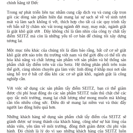
chính hãng từ Đức
Trong sự phát triển liên tục nhắm cung cấp dịch vụ và cung cấp trọn
gói các dòng sản phẩm hiện đại mang lại sự sạch sẽ về vệ sinh tươi
mát và làm sạch không tì vết, thích hợp cho tất cả các quy trình tẩy
vết bẩn xử lý chăm sóc vải trong ngành dệt may, may mặc, ngành giặt
là giặt khô giặt ướt . Đây không chỉ là tầm nhìn của công ty chất tẩy
điểm SEITZ mà còn là những yếu tố cơ bản để chúng tôi xây dựng
tương lai.
Một mục tiêu khác của chúng tôi là đảm bảo rằng, bất cứ cơ sở giặt
khô giặt ướt nào trên thị trường việt nam và thế giới đều có thể tối ưu
hóa khả năng và chất lượng sản phẩm với sản phẩm và hệ thống sản
phẩm chất tẩy điểm trên vải của Seitz. Hệ thống phân phối trên toàn
thế giới, cùng nhóm chuyên gia làm việc linh động ở khắp mọi nơi sẵn
sàng hỗ trợ ở bất cứ đâu khi các cơ sở giặt khô, ngành giặt là công
nghiệp cần.
Với việc sử dụng các sản phẩm tẩy điểm SEITZ, bạn có thể giảm
được chi phí hoạt động do các sản phẩm SEITZ tuân thủ chặt chẽ các
quy tắc môi trường, mang lại chất lượng như mong muốn mà không
cần tốn nhiều công sức. Điều đó sẽ mang lại niềm vui và thúc đẩy
người lao động hiệu quả hơn.
Những khách hàng sử dụng sản phẩm chất tẩy điểm của SEITZ sẽ
giành được sự trung thành của khách hàng, cũng như sự hài lòng của
nhân viên, yên tâm về môi trường, đồng thời giảm được chi phí vận
hành. Đó chính là lý do vì sao những khách hàng của SEITZ luôn