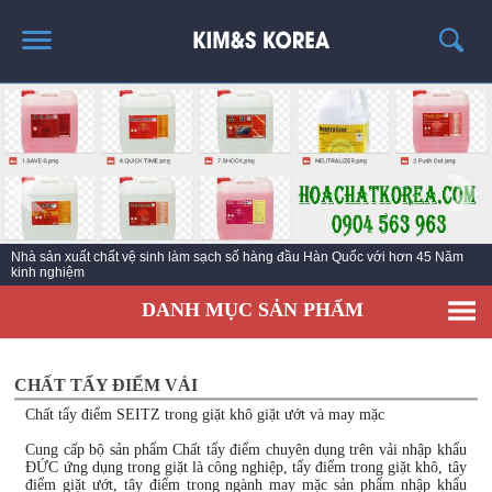
TRANG CHỦ
GIỚI THIỆU
THÔNG TIN SẢN PHẨM
TIN TỨC
Nhà sản xuất chất vệ sinh làm sạch số hàng đầu Hàn Quốc với hơn 45 Năm
LIÊN HỆ
kinh nghiệm
DANH MỤC SẢN PHẨM
CHẤT TẨY ĐIỂM VẢI
Chất tẩy điểm SEITZ trong giặt khô giặt ướt và may mặc
Cung cấp bộ sản phẩm Chất tẩy điểm chuyên dụng trên vải nhập khẩu
ĐỨC ứng dụng trong giặt là công nghiệp, tẩy điểm trong giặt khô, tây
điểm giặt ướt, tây điểm trong ngành may mặc sản phẩm nhập khẩu