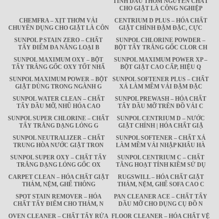
TINH DẦU THƠM NGUYÊN CHẤT
CHO GIẶT LÀ CÔNG NGHIỆP
CHEMFRA – XỊT THƠM VẢI
CENTRIUM D PLUS – HÓA CHẤT
CHUYÊN DỤNG CHO GIẶT LÀ CÔN
GIẶT CHÍNH ĐẬM ĐẶC, CỰC
SUNPOL P STAIN ZERO – CHẤT
SUNPOL CHLORINE POWDER –
TẨY ĐIỂM ĐA NĂNG LOẠI B
BỘT TẨY TRẮNG GỐC CLOR CH
SUNPOL MAXIMUM OXY – BỘT
SUNPOL MAXIMUM POWER XP –
TẨY TRẮNG GỐC OXY TỐT NHẤ
BỘT GIẶT CAO CẤP, HIỆU Q
SUNPOL MAXIMUM POWER – BỘT
SUNPOL SOFTENER PLUS – CHẤT
GIẶT DÙNG TRONG NGÀNH G
XẢ LÀM MỀM VẢI ĐẬM ĐẶC
SUNPOL WATER CLEAN – CHẤT
SUNPOL PREWASH – HÓA CHẤT
TẨY DẦU MỠ, NHŨ HÓA CAO
TẨY DẦU MỠ TRÊN ĐỒ VẢI C
SUNPOL SUPER CHLORINE – CHẤT
SUNPOL CENTRIUM D – NƯỚC
TẨY TRẮNG DẠNG LỎNG G
GIẶT CHÍNH | HÓA CHẤT GIẶ
SUNPOL NEUTRALIZER – CHẤT
SUNPOL SOFTENER – CHẤT XẢ
TRUNG HÒA NƯỚC GIẶT TRON
LÀM MỀM VẢI NHẬP KHẨU HÀ
SUNPOL SUPER OXY – CHẤT TẨY
SUNPOL CENTRIUM C – CHẤT
TRẮNG DẠNG LỎNG GỐC OX
TĂNG HOẠT TÍNH KIỀM SỬ DỤ
CARPET CLEAN – HÓA CHẤT GIẶT
RUGSWILL – HÓA CHẤT GIẶT
THẢM, NỆM, GHẾ THÔNG
THẢM, NỆM, GHẾ SOFA CAO C
SPOT STAIN REMOVER – HÓA
PAN CLEANER ACE – CHẤT TẨY
CHẤT TẨY ĐIỂM CHO THẢM, N
DẦU MỠ CHO DỤNG CỤ ĐỒ N
OVEN CLEANER – CHẤT TẨY RỬA
FLOOR CLEANER – HÓA CHẤT VỆ