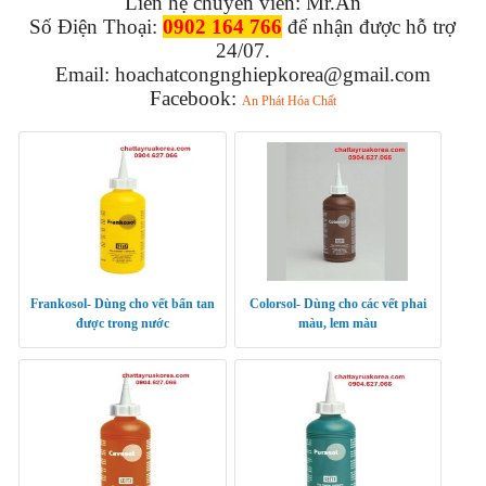
Liên hệ chuyên viên: Mr.An
Số Điện Thoại:
0902 164 766
để nhận được hỗ trợ
24/07.
Email: hoachatcongnghiepkorea@gmail.com
Facebook:
An Phát Hóa Chất
Frankosol- Dùng cho vết bẩn tan
Colorsol- Dùng cho các vết phai
được trong nước
màu, lem màu