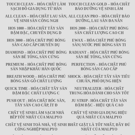
TOUCH CLEAN – HÓA CHẤT LÀM
TOUCH CLEAN GOLD – HÓA CHẤT
SẠCH ĐỒ GIA DỤNG TỪ HÀN
BẢO DƯỠNG VỆ SINH LÀM
ALL CLEAN – HÓA CHẤT LAU SÀN,
ALL CLEAN PRO – HÓA CHẤT BẢO
VỆ SINH SÀN CÔNG NGH
DƯỠNG, LAU SÀN ĐA NĂN
HOS 1000 – HÓA CHẤT TẨY SÀN
HOS 2000 – HÓA CHẤT PHỦ BÓNG
ĐẬM ĐẶC, CHUYÊN DỤNG D
SÀN CHẤT LƯỢNG CAO CH
HOS 3000 – HÓA CHẤT PHỦ BÓNG
EWAX – HÓA CHẤT PHỦ BÓNG
SÀN CAO CẤP CHUYÊN DỤ
SÀN| NƯỚC PHỦ BÓNG SÀN TI
DIAMOND – HÓA CHẤT PHỦ BÓNG
RADIANT – HÓA CHẤT PHỦ BÓNG
SÀN BÊ TÔNG, SÀN CỨNG
SÀN BÊ TÔNG, SÀN CỨNG
PREMIUM – HÓA CHẤT PHỦ BÓNG
PERFECTION – HÓA CHẤT PHỦ
SÀN NHẬP KHẨU HÀN QUỐC
BÓNG SÀN CAO CẤP
BREATH WOOD – HÓA CHẤT PHỦ
SHOCK - HÓA CHẤT TẨY SÀN TIÊU
BÓNG SÀN GỖ CHẤT LƯỢNG
CHUẨN, PHỔ DỤNG HIỆN
QUICK TIME - HÓA CHẤT TẨY SÀN
NEUTRALIZER - HÓA CHẤT
ĐẬM ĐẶC CHẤT LƯỢNG C
TRUNG HÒA DÀNH CHO SÀN TỐT
PUSH OUT - HÓA CHẤT BÓC SÀN,
JU STRIP - HÓA CHẤT TẨY SÀN
TẨY SÀN CAO CẤP, ÍT Đ
ĐẬM ĐẶC - HIỆU QUẢ CAO
CHẤT VỆ SINH LÀM SẠCH NHÀ
CHẤT VỆ SINH GIA DỤNG HIỆU
BẾP TỐT NHẤT CỦA MALPYO
QUẢ NHẤT CỦA MALPYO
CHẤT VỆ SINH TOÀ NHÀ, VỆ SINH
BHẤT GIẶT LÀ TỐT NHẤT, ĐẦY ĐỦ
CÔNG NGHIỆP MALPYO
NHẤT CỦA MALPYO