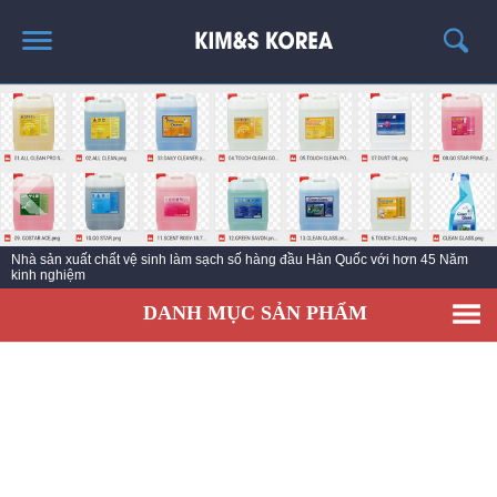
TRANG CHỦ
GIỚI THIỆU
THÔNG TIN SẢN PHẨM
TIN TỨC
Nhà sản xuất chất vệ sinh làm sạch số hàng đầu Hàn Quốc với hơn 45 Năm
LIÊN HỆ
kinh nghiệm
DANH MỤC SẢN PHẨM