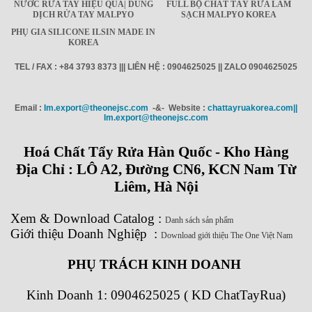
NƯỚC RỬA TAY HIỆU QUẢ| DUNG
FULL BỘ CHẤT TẨY RỬA LÀM
DỊCH RỬA TAY MALPYO
SẠCH MALPYO KOREA
PHỤ GIA SILICONE ILSIN MADE IN
KOREA
TEL / FAX : +84 3793 8373 ||| LIÊN HỆ : 0904625025 || ZALO 0904625025
Email :
Im.export@theonejsc.com
-&- Website :
chattayruakorea.com||
Im.export@theonejsc.com
Hoá Chất Tẩy Rửa Hàn Quốc - Kho Hàng
Địa Chỉ : LÔ A2, Đường CN6, KCN Nam Từ
Liêm, Hà Nội
Xem
&
Download
Catalog
:
Danh sách sản phẩm
Giới thiệu Doanh Nghiệp
:
Download giới thiệu The One Việt Nam
PHỤ TRÁCH KINH DOANH
Kinh Doanh 1:
0904625025 ( KD ChatTayRua)