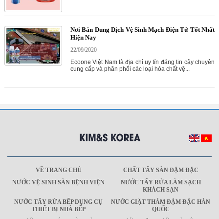
Nơi Bán Dung Dịch Vệ Sinh Mạch Điện Tử Tốt Nhất
Hiện Nay
22/09/2020
Ecoone Việt Nam là địa chỉ uy tín đáng tin cậy chuyên
cung cấp và phân phối các loại hóa chất vệ...
VỀ TRANG CHỦ
CHẤT TẨY SÀN ĐẬM ĐẶC
NƯỚC VỆ SINH SÀN BỆNH VIỆN
NƯỚC TẨY RỬA LÀM SẠCH
KHÁCH SẠN
NƯỚC TẨY RỬA BẾP DỤNG CỤ
NƯỚC GIẶT THẢM ĐẬM ĐẶC HÀN
THIẾT BỊ NHÀ BẾP
QUỐC