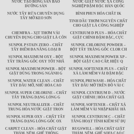
NƯỚC TẠO BÓNG SÀN BẢO
NƯỚC GIẶT NƯỚC XẢ CÔNG
DƯỠNG SÀN
NGHIỆP ĐẬM ĐẶC HÀN QUỐC
NƯỚC TẨY RỬA CHUYÊN DỤNG
BÌNH PHUN HÓA CHẤT IK
TẨY MỠ KEO SƠN
TINH DẦU THƠM NGUYÊN CHẤT
CHO GIẶT LÀ CÔNG NGHIỆP
CHEMFRA – XỊT THƠM VẢI
CENTRIUM D PLUS – HÓA CHẤT
CHUYÊN DỤNG CHO GIẶT LÀ CÔN
GIẶT CHÍNH ĐẬM ĐẶC, CỰC
SUNPOL P STAIN ZERO – CHẤT
SUNPOL CHLORINE POWDER –
TẨY ĐIỂM ĐA NĂNG LOẠI B
BỘT TẨY TRẮNG GỐC CLOR CH
SUNPOL MAXIMUM OXY – BỘT
SUNPOL MAXIMUM POWER XP –
TẨY TRẮNG GỐC OXY TỐT NHẤ
BỘT GIẶT CAO CẤP, HIỆU Q
SUNPOL MAXIMUM POWER – BỘT
SUNPOL SOFTENER PLUS – CHẤT
GIẶT DÙNG TRONG NGÀNH G
XẢ LÀM MỀM VẢI ĐẬM ĐẶC
SUNPOL WATER CLEAN – CHẤT
SUNPOL PREWASH – HÓA CHẤT
TẨY DẦU MỠ, NHŨ HÓA CAO
TẨY DẦU MỠ TRÊN ĐỒ VẢI C
SUNPOL SUPER CHLORINE – CHẤT
SUNPOL CENTRIUM D – NƯỚC
TẨY TRẮNG DẠNG LỎNG G
GIẶT CHÍNH | HÓA CHẤT GIẶ
SUNPOL NEUTRALIZER – CHẤT
SUNPOL SOFTENER – CHẤT XẢ
TRUNG HÒA NƯỚC GIẶT TRON
LÀM MỀM VẢI NHẬP KHẨU HÀ
SUNPOL SUPER OXY – CHẤT TẨY
SUNPOL CENTRIUM C – CHẤT
TRẮNG DẠNG LỎNG GỐC OX
TĂNG HOẠT TÍNH KIỀM SỬ DỤ
CARPET CLEAN – HÓA CHẤT GIẶT
RUGSWILL – HÓA CHẤT GIẶT
THẢM, NỆM, GHẾ THÔNG
THẢM, NỆM, GHẾ SOFA CAO C