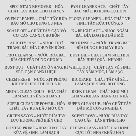
SPOT STAIN REMOVER – HÓA
PAN CLEANER ACE – CHẤT TẨY
CHẤT TẨY ĐIỂM CHO THẢM, N
DẦU MỠ CHO DỤNG CỤ ĐỒ N
OVEN CLEANER – CHẤT TẨY RỬA
FLOOR CLEANER – HÓA CHẤT VỆ
DẦU MỠ CHO DỤNG CỤ NHÀ
SINH, TẨY RỬA TƯỜNG, S
SCALE OFF – CHẤT TẨY CẶN VÔ
K – BRIGHT ACE – NƯỚC NGÂM
CƠ, CẶN CANXI CHO BỒN
BÁT ĐĨA LOẠI BỎ DẦU MỠ,
ACIDITY RINSE – NƯỚC TRỢ
PRO RINSE S – NƯỚC TRÁNG BÁT
TRÁNG BÁT ĐĨA CHUYÊN DÙNG
ĐĨA DÙNG CHO MÁY RỬA
PRO CLEAN SD – NƯỚC RỬA BÁT
DUST OIL – CHẤT LÀM SẠCH BỤI
ĐĨA CHUYÊN DÙNG CHO MÁ
BẨN HIỆU QUẢ - NHANH
RUST OUT – CHẤT TẨY Ố VÀNG, RỈ
WHITE OUT – CHẤT TẨY VỆ SINH,
SÉT, CẶN CANXI HIỆU
TẨY NẤM MỐC, LÀM SẠC
CHEM FRESH – NƯỚC XỊT PHÒNG
RICOPARE – CHẤT TẨY GỈ SÉT,
KHỬ MÙI HÔI THUỐC LÁ N
LÀM SẠCH, SÁNG ĐỒ ĐỒNG
METAL CLEAN GOLD – HÓA CHẤT
REEK CLEAN – CHẤT KHỬ MÙI
LÀM SẠCH VỆ SINH ĐÁNH
KHÁNG KHUẨN DẠNG XỊT NHẬ
SUPER CLEAN UP POWER – HÓA
SUPER CLEAN UP – HÓA CHẤT TẨY
CHẤT TẨY RỬA DẦU MỠ CÔN
DẦU MỠ CÔNG NGHIỆP C
GREEN SAVON – NƯỚC RỬA TAY
SCENT ROSY – NƯỚC RỬA TAY
LƯU HƯƠNG, PHỔ BIẾN CHO
CAO CẤP – LÀNH TÍNH CHO
GO STAR PRIME – HÓA CHẤT TẨY
CLEAN GLASS - NƯỚC LAU KÍNH
RỬA VỆ SINH, LÀM SẠCH
CỰC TỐT NHẬP KHẨU HÀN