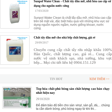
Sunpol Water Clean – Chất tẩy dầu mỡ, nhũ hóa cao cấp sử
dụng cho nguồn nước cứng
17/03/2020
Sunpol Water Clean là chất tẩy dầu mỡ, nhũ hóa cao cấp
trên bề mặt vải, đặc biệt hiệu quả với những khu vực sử
dụng nguồn ngước ngầm, nước giếng khoan, nước
cứng.
Chất tẩy dầu mỡ cho nhà bếp chất lượng, giá rẻ
29/09/2017
Chuyên cung cấp chất tẩy rửa nhập khẩu 100%
Hàn Quốc, chất lượng cao, giá rẻ... Cung cấp
nước vệ sinh khách sạn, nhà xưởng, khu vực
bếp... Mọi chi tiết liên hệ 0904.151.129
TIN HOT
XEM THÊM >>
Top hóa chất phủ bóng sàn chất lượng cao bán chạy
nhất hiện nay
29/10/2020
Để đảm bảo độ bền cho sàn vinyl, sàn gỗ, đá,... chúng
ta cần đánh bóng, phủ bóng ngay từ khi thi...