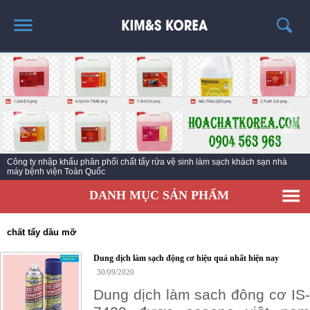
TRANG CHỦ
GIỚI THIỆU
THÔNG TIN SẢN PHẨM
TIN TỨC
Công ty nhập khẩu phân phối chất tẩy rửa vệ sinh làm sạch khách sạn nhà
LIÊN HỆ
máy bệnh viện Toàn Quốc
DANH MỤC SẢN PHẨM
chất tẩy dầu mỡ
Dung dịch làm sạch động cơ hiệu quả nhất hiện nay
30/09/2020
Dung dịch làm sach đông cơ IS-