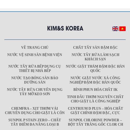
VỀ TRANG CHỦ
CHẤT TẨY SÀN ĐẬM ĐẶC
NƯỚC VỆ SINH SÀN BỆNH VIỆN
NƯỚC TẨY RỬA LÀM SẠCH
KHÁCH SẠN
NƯỚC TẨY RỬA BẾP DỤNG CỤ
NƯỚC GIẶT THẢM ĐẬM ĐẶC HÀN
THIẾT BỊ NHÀ BẾP
QUỐC
NƯỚC TẠO BÓNG SÀN BẢO
NƯỚC GIẶT NƯỚC XẢ CÔNG
DƯỠNG SÀN
NGHIỆP ĐẬM ĐẶC HÀN QUỐC
NƯỚC TẨY RỬA CHUYÊN DỤNG
BÌNH PHUN HÓA CHẤT IK
TẨY MỠ KEO SƠN
TINH DẦU THƠM NGUYÊN CHẤT
CHO GIẶT LÀ CÔNG NGHIỆP
CHEMFRA – XỊT THƠM VẢI
CENTRIUM D PLUS – HÓA CHẤT
CHUYÊN DỤNG CHO GIẶT LÀ CÔN
GIẶT CHÍNH ĐẬM ĐẶC, CỰC
SUNPOL P STAIN ZERO – CHẤT
SUNPOL CHLORINE POWDER –
TẨY ĐIỂM ĐA NĂNG LOẠI B
BỘT TẨY TRẮNG GỐC CLOR CH