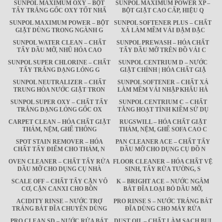
SUNPOL MAXIMUM OXY – BỘT
SUNPOL MAXIMUM POWER XP –
TẨY TRẮNG GỐC OXY TỐT NHẤ
BỘT GIẶT CAO CẤP, HIỆU Q
SUNPOL MAXIMUM POWER – BỘT
SUNPOL SOFTENER PLUS – CHẤT
GIẶT DÙNG TRONG NGÀNH G
XẢ LÀM MỀM VẢI ĐẬM ĐẶC
SUNPOL WATER CLEAN – CHẤT
SUNPOL PREWASH – HÓA CHẤT
TẨY DẦU MỠ, NHŨ HÓA CAO
TẨY DẦU MỠ TRÊN ĐỒ VẢI C
SUNPOL SUPER CHLORINE – CHẤT
SUNPOL CENTRIUM D – NƯỚC
TẨY TRẮNG DẠNG LỎNG G
GIẶT CHÍNH | HÓA CHẤT GIẶ
SUNPOL NEUTRALIZER – CHẤT
SUNPOL SOFTENER – CHẤT XẢ
TRUNG HÒA NƯỚC GIẶT TRON
LÀM MỀM VẢI NHẬP KHẨU HÀ
SUNPOL SUPER OXY – CHẤT TẨY
SUNPOL CENTRIUM C – CHẤT
TRẮNG DẠNG LỎNG GỐC OX
TĂNG HOẠT TÍNH KIỀM SỬ DỤ
CARPET CLEAN – HÓA CHẤT GIẶT
RUGSWILL – HÓA CHẤT GIẶT
THẢM, NỆM, GHẾ THÔNG
THẢM, NỆM, GHẾ SOFA CAO C
SPOT STAIN REMOVER – HÓA
PAN CLEANER ACE – CHẤT TẨY
CHẤT TẨY ĐIỂM CHO THẢM, N
DẦU MỠ CHO DỤNG CỤ ĐỒ N
OVEN CLEANER – CHẤT TẨY RỬA
FLOOR CLEANER – HÓA CHẤT VỆ
DẦU MỠ CHO DỤNG CỤ NHÀ
SINH, TẨY RỬA TƯỜNG, S
SCALE OFF – CHẤT TẨY CẶN VÔ
K – BRIGHT ACE – NƯỚC NGÂM
CƠ, CẶN CANXI CHO BỒN
BÁT ĐĨA LOẠI BỎ DẦU MỠ,
ACIDITY RINSE – NƯỚC TRỢ
PRO RINSE S – NƯỚC TRÁNG BÁT
TRÁNG BÁT ĐĨA CHUYÊN DÙNG
ĐĨA DÙNG CHO MÁY RỬA
PRO CLEAN SD – NƯỚC RỬA BÁT
DUST OIL – CHẤT LÀM SẠCH BỤI