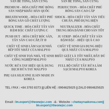
SÀN BÊ TÔNG, SÀN CỨNG
SÀN BÊ TÔNG, SÀN CỨNG
PREMIUM – HÓA CHẤT PHỦ BÓNG
PERFECTION – HÓA CHẤT PHỦ
SÀN NHẬP KHẨU HÀN QUỐC
BÓNG SÀN CAO CẤP
BREATH WOOD – HÓA CHẤT PHỦ
SHOCK - HÓA CHẤT TẨY SÀN TIÊU
BÓNG SÀN GỖ CHẤT LƯỢNG
CHUẨN, PHỔ DỤNG HIỆN
QUICK TIME - HÓA CHẤT TẨY SÀN
NEUTRALIZER - HÓA CHẤT
ĐẬM ĐẶC CHẤT LƯỢNG C
TRUNG HÒA DÀNH CHO SÀN TỐT
PUSH OUT - HÓA CHẤT BÓC SÀN,
JU STRIP - HÓA CHẤT TẨY SÀN
TẨY SÀN CAO CẤP, ÍT Đ
ĐẬM ĐẶC - HIỆU QUẢ CAO
CHẤT VỆ SINH LÀM SẠCH NHÀ
CHẤT VỆ SINH GIA DỤNG HIỆU
BẾP TỐT NHẤT CỦA MALPYO
QUẢ NHẤT CỦA MALPYO
CHẤT VỆ SINH TOÀ NHÀ, VỆ SINH
BHẤT GIẶT LÀ TỐT NHẤT, ĐẦY ĐỦ
CÔNG NGHIỆP MALPYO
NHẤT CỦA MALPYO
NƯỚC RỬA TAY HIỆU QUẢ| DUNG
FULL BỘ CHẤT TẨY RỬA LÀM
DỊCH RỬA TAY MALPYO
SẠCH MALPYO KOREA
PHỤ GIA SILICONE ILSIN MADE IN
KOREA
TEL / FAX : +84 3793 8373 ||| LIÊN HỆ : 0904625025 || ZALO 0904625025
Email :
Im.export@theonejsc.com
-&- Website :
chattayruakorea.com||
Im.export@theonejsc.com