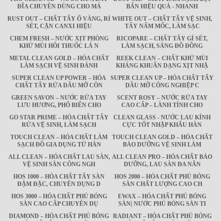
ĐĨA CHUYÊN DÙNG CHO MÁ
BẨN HIỆU QUẢ - NHANH
RUST OUT – CHẤT TẨY Ố VÀNG, RỈ
WHITE OUT – CHẤT TẨY VỆ SINH,
SÉT, CẶN CANXI HIỆU
TẨY NẤM MỐC, LÀM SẠC
CHEM FRESH – NƯỚC XỊT PHÒNG
RICOPARE – CHẤT TẨY GỈ SÉT,
KHỬ MÙI HÔI THUỐC LÁ N
LÀM SẠCH, SÁNG ĐỒ ĐỒNG
METAL CLEAN GOLD – HÓA CHẤT
REEK CLEAN – CHẤT KHỬ MÙI
LÀM SẠCH VỆ SINH ĐÁNH
KHÁNG KHUẨN DẠNG XỊT NHẬ
SUPER CLEAN UP POWER – HÓA
SUPER CLEAN UP – HÓA CHẤT TẨY
CHẤT TẨY RỬA DẦU MỠ CÔN
DẦU MỠ CÔNG NGHIỆP C
GREEN SAVON – NƯỚC RỬA TAY
SCENT ROSY – NƯỚC RỬA TAY
LƯU HƯƠNG, PHỔ BIẾN CHO
CAO CẤP – LÀNH TÍNH CHO
GO STAR PRIME – HÓA CHẤT TẨY
CLEAN GLASS - NƯỚC LAU KÍNH
RỬA VỆ SINH, LÀM SẠCH
CỰC TỐT NHẬP KHẨU HÀN
TOUCH CLEAN – HÓA CHẤT LÀM
TOUCH CLEAN GOLD – HÓA CHẤT
SẠCH ĐỒ GIA DỤNG TỪ HÀN
BẢO DƯỠNG VỆ SINH LÀM
ALL CLEAN – HÓA CHẤT LAU SÀN,
ALL CLEAN PRO – HÓA CHẤT BẢO
VỆ SINH SÀN CÔNG NGH
DƯỠNG, LAU SÀN ĐA NĂN
HOS 1000 – HÓA CHẤT TẨY SÀN
HOS 2000 – HÓA CHẤT PHỦ BÓNG
ĐẬM ĐẶC, CHUYÊN DỤNG D
SÀN CHẤT LƯỢNG CAO CH
HOS 3000 – HÓA CHẤT PHỦ BÓNG
EWAX – HÓA CHẤT PHỦ BÓNG
SÀN CAO CẤP CHUYÊN DỤ
SÀN| NƯỚC PHỦ BÓNG SÀN TI
DIAMOND – HÓA CHẤT PHỦ BÓNG
RADIANT – HÓA CHẤT PHỦ BÓNG